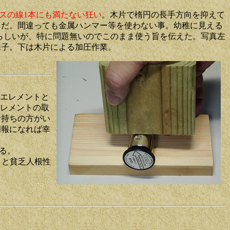
スの線1本にも満たない狂い
。木片で楕円の長手方向を抑えて
じだ。間違っても金属ハンマー等を使わない事。幼稚に見える
るらしいが、特に問題無いのでこのまま使う旨を伝えた。写真左
様子。下は木片による加圧作業。
のエレメントと
エレメントの取
お持ちの方がい
朗報になれば幸
いる。
・と貧乏人根性
。