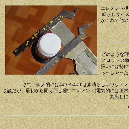
エレメント径
転がしサイ
がこれで他の
どのような理
スロットの勘
扱いには特に
らっしゃった
さて、個人的には4410A/4410は素晴らしいワ
余談だが、最初から固く回し難いエレメント(電気的には正常
丸出しに