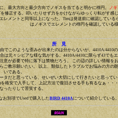
に、最大方向と最少方向でノギスを当てると明かに楕円。
ノギ
ズを修正する。叩いたりせず力をかけながらゆっくり転がす感
エレメントと同等以上になった。Timは発送前に確認してい
はノギスでエレメントの楕円を確認している
所 見
由でこのような歪みが出来たのは分からないが、4410A/4410
合は元々シビアな様な気がする。4410A/4410に限らず43でも
注意が必要で特に落下は禁物だろう。 この辺の詳しい情報を
らご教示願いたい。 以上、類似したトラブルでお悩みの方の
いである。
ットメータだと思っている、せいぜい大切にして行きたいと思って
)を格安で入手して、上記方法で復旧させる手も有るなぁ・・
なったりして苦笑する。
なお別項でUsedで購入した
BIRD 4410A
について紹介している