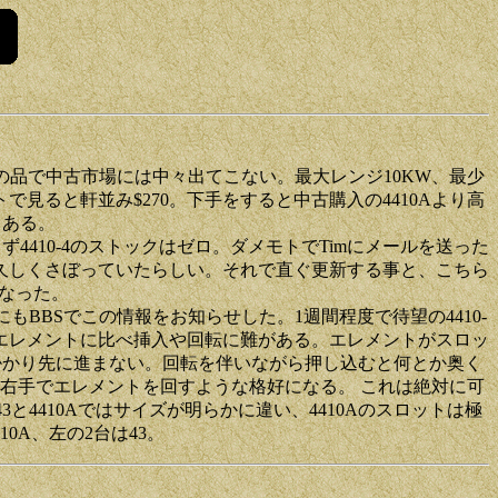
人気の品で中古市場には中々出てこない。最大レンジ10KW、最少
見ると軒並み$270。下手をすると中古購入の4410Aより高
らある。
変わらず4410-4のストックはゼロ。ダメモトでTimにメールを送った
新を久しくさぼっていたらしい。それで直ぐ更新する事と、こちら
になった。
にもBBSでこの情報をお知らせした。1週間程度で待望の4410-
10エレメントに比べ挿入や回転に難がある。エレメントがスロッ
掛かり先に進まない。回転を伴いながら押し込むと何とか奥く
右手でエレメントを回すような格好になる。 これは絶対に可
と4410Aではサイズが明らかに違い、4410Aのスロットは極
0A、左の2台は43。