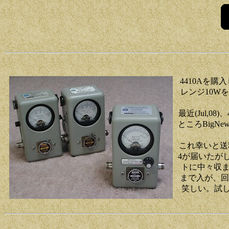
4410Aを
レンジ10W
最近(Jul,
ところBig
これ幸いと送
4が届いたが
トに中々収
まで入が、回
笑しい。試し