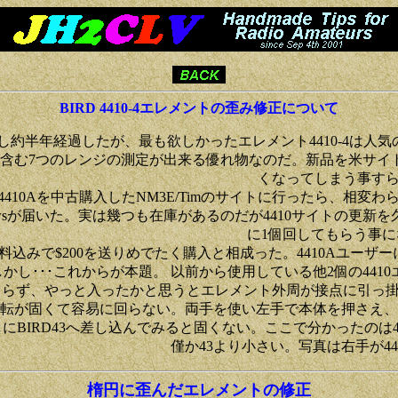
BIRD 4410-4エレメントの歪み修正について
購入し約半年経過したが、最も欲しかったエレメント4410-4は
を含む7つのレンジの測定が出来る優れ物なのだ。新品を米サイトで
くなってしまう事す
08)、4410Aを中古購入したNM3E/Timのサイトに行ったら、相
Newsが届いた。実は幾つも在庫があるのだが4410サイトの更
に1個回してもらう事
料込みで$200を送りめでたく購入と相成った。4410Aユーザー
しかし･･･これからが本題。 以前から使用している他2個の44
まらず、やっと入ったかと思うとエレメント外周が接点に引っ
転が固くて容易に回らない。両手を使い左手で本体を押さえ、
にBIRD43へ差し込んでみると固くない。ここで分かったのは43
僅か43より小さい。写真は右手が441
楕円に歪んだエレメントの修正