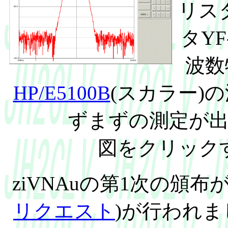
リス
タYF
波数
HP/E5100B
(スカラー)
ずまずの測定が
図をクリック
ziVNAuの第1次の頒
リクエスト
)が行われ