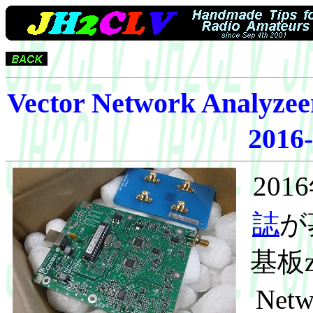
Vector Network Anal
2016-
20
誌
が募
基板
Net