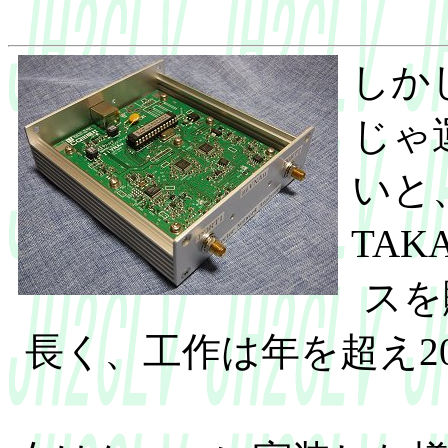
しか
じゃ
いと
TAK
スを
長く、工作は年を超え2