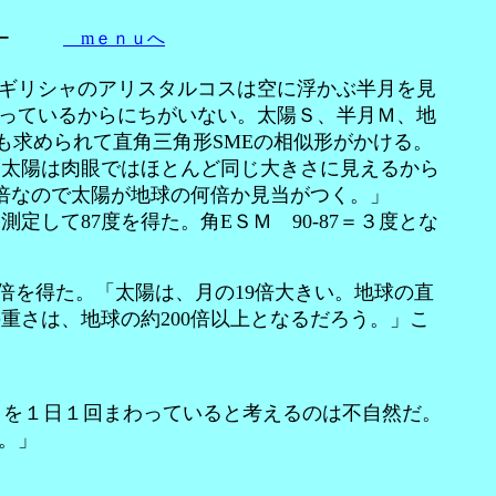
ー
mｅｎｕへ
ギリシャのアリスタルコスは空に浮かぶ半月を見
っているからにちがいない。太陽Ｓ、半月Ｍ、地
Eも求められて直角三角形SMEの相似形がかける。
と太陽は肉眼ではほとんど同じ大きさに見えるから
倍なので太陽が地球の何倍か見当がつく。」
して87度を得た。角EＳＭ 90-87＝３度とな
9倍を得た。「太陽は、月の19倍大きい。地球の直
重さは、地球の約200倍以上となるだろう。」こ
りを１日１回まわっていると考えるのは不自然だ。
。」