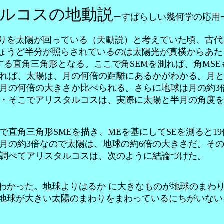
ルコスの地動説
すばらしい幾何学の応用
ー
りを太陽が回っている（天動説）と考えていた頃、古代
ょうど半分が照らされているのは太陽光が真横からあた
する直角三角形となる。ここで角SEMを測れば、角MS
れば、太陽は、月の何倍の距離にあるかがわかる。
月
月の何倍の大きさか比べられる。さらに地球は月の約3
・そこでアリスタルコスは、実際に太陽と半月の角度を測定
る
直角三角形SMEを描き、MEを基にしてSEを測ると1
月の約3倍なので太陽は、地球の約6倍の大きさだ。その
調べてアリスタルコスは、次のように結論づけた。
かった。地球よりはるか に大きなものが地球のまわ
地球が大きい太陽のまわりをまわっているにちがいない