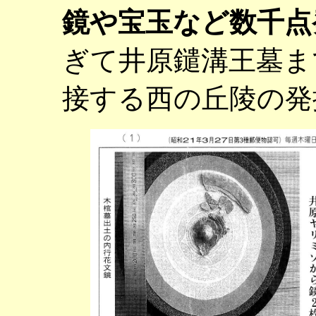
鏡や
宝玉など数千点
ぎて井原鑓溝王墓ま
接する西の丘陵の発