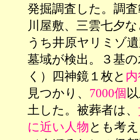
発掘調査した。調査
川屋敷、三雲七夕な
うち井原ヤリミゾ遺
墓域が検出。３基の
く）四神鏡１枚と
内
見つかり、
7000個
以
土した。被葬者は、
に近い人物
とも考え