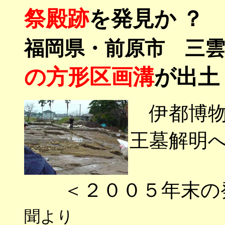
祭殿跡
を発見か ？
福岡県・前原市 三
の方形区画溝
が出土
伊都博物館
王墓解明
＜２００５年末の発
聞より