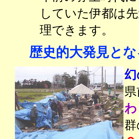
していた伊都は先
理できます。
歴史的大発見とな
幻
県
わ
群