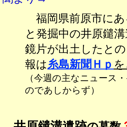
福岡県前原市にあ
と発掘中の井原鑓溝
鏡片が出土したとの
報は
糸島新聞Ｈｐ
を
（今週の主なニュース・
のであしからず）
井原鑓溝遺跡
の墓数