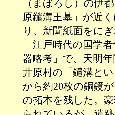
（まぼろし）の伊都
原鑓溝王墓」が近く
り、新聞紙面をにぎ
江戸時代の国学者
器略考」で、天明年間
井原村の「鑓溝とい
から約20枚の銅鏡
の拓本を残した。豪
られているが、遺跡