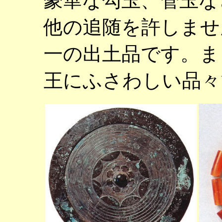
豪華な勾玉、管玉な
他の追随を許しませ
一の出土品です。ま
王にふさわしい品々