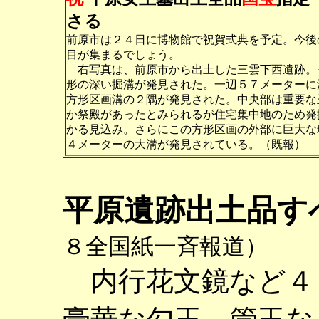
さる
前原市は２４日に博物館で祝賀式典を予定。今後
目が集まるでしょう。
右写真は、前原市から出土した三雲下西遺跡。
形の深い掘溝が発見された。一辺５７メーターに
方形区画溝の２隅が発見された。中央部は重要な
か祭殿があったとみられるが住宅集中地のため発
かる見込み。さらにこの方形区画の外部に巨大な
４メーターの大溝が発見されている。（既報）
平原遺跡出土品す
８全国紙一斉報道）
内行花文鏡など４