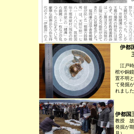
伊都
王族
江戸時
棺や銅
置不明
て発掘
れまし
07
伊都国
教授 故
発掘が