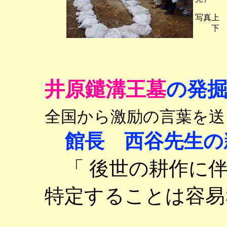
写真上
下 王
井原鑓溝王墓
の発
全国から激励の言葉を送
館長 西谷先生の
「 後世の耕作に
特定することは容易