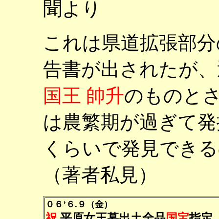
聞より
これは県道拡張部分
告書が出されたが、
国王 帥升
のものと
は農繁期が過ぎて発
くらいで発見できる
（著者私見）
０６’６.９（金）
祝
平原女王墓出土全品
国宝
指定