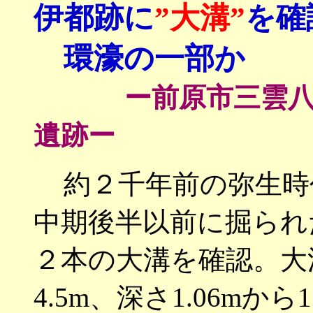
伊都跡に
”大溝”
を確
環濠の一部か
ー前原市三雲
遺跡ー
約２千年前の弥生時
中期後半以前に掘られ
２本の大溝を確認。大溝
4.5m、深さ1.06mから