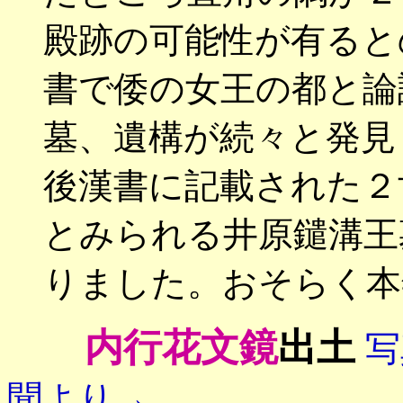
殿跡の可能性が有ると
書で倭の女王の都と論
墓、遺構が続々と発見
後漢書に記載された２
とみられる井原鑓溝王
りました。おそらく本
内行花文鏡
出土
写
聞より→