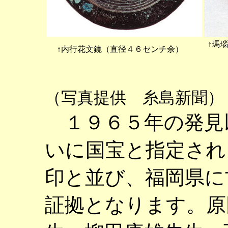
↑瑪
↑内行花文鏡（直径４６センチ余）
（写真提供 糸島新聞）
１９６５年の発見
いに国宝と指定され
印と並び、福岡県に
証拠となります。原