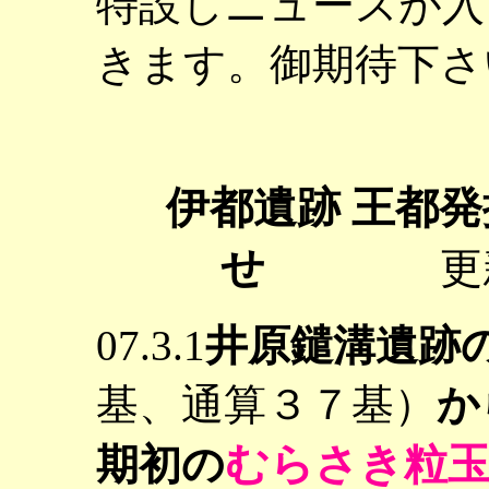
特設しニュースが入
きます。御期待下さ
伊都遺跡 王都発
せ
更
07.3.1
井原鑓溝遺跡
基、通算３７基）
か
むらさき粒
期初の