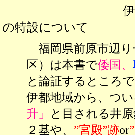
伊
の特設について
福岡県前原市辺り
区）は本書で
倭国、
と論証するところで
伊都地域から、つい
升」
と目される井原
２基や、
”宮殿”跡
or