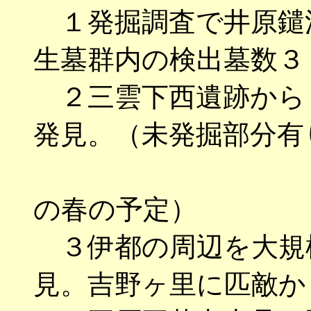
１発掘調査で井原鑓
生墓群内の検出墓数３
２三雲下西遺跡から
発見。（未発掘部分有
（調査報告
の春の予定）
３伊都の周辺を大規
見。吉野ヶ里に匹敵か