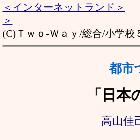
＜インターネットランド＞
＞
(C)Ｔｗｏ-Ｗａｙ/総合/小学
都市
「日本
高山佳