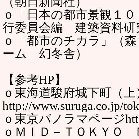
（朝日新聞社）
ｏ「日本の都市景観１０
行委員会編 建築資料研
ｏ「都市のチカラ」（森
ーム 幻冬舎）
【参考HP】
ｏ東海道駿府城下町（上
http://www.suruga.co.jp/to
ｏ東京パノラマページhttp://www
ｏＭＩＤ－ＴＯＫＹＯ ＭＡＰＳ