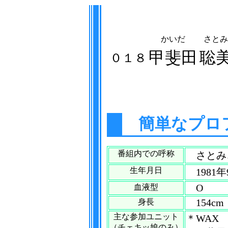
かいだ
さとみ
甲斐田
聡
０１８
簡単なプロ
番組内での呼称
さとみ
生年月日
1981年
O
血液型
154cm
身長
主な参加ユニット
＊WAX
（チェキッ娘のみ）