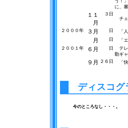
う！
に、
３日
１１
チェ
月
２０００年
日
３月
「人
日
月
「エ
２００１年
日
テレ
６月
勤ギ
２６日
９月
「快
ディスコグ
今のところなし・・・。