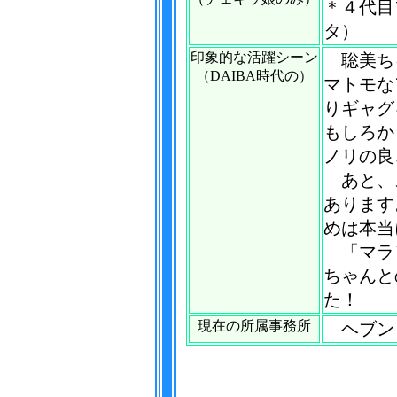
＊４代目
タ）
印象的な活躍シーン
聡美ち
（DAIBA時代の）
マトモな
りギャグ
もしろか
ノリの良
あと、
あります
めは本当
「マラ
ちゃんと
た！
現在の所属事務所
ヘブン