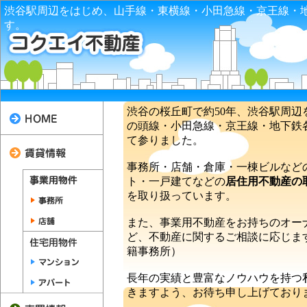
渋谷駅周辺をはじめ、山手線・東横線・小田急線・京王線・
す。
渋谷の桜丘町で約50年、渋谷駅周
の頭線・小田急線・京王線・地下鉄
て参りました。
事務所・店舗・倉庫・一棟ビルなど
ト・一戸建てなどの
居住用不動産の
を取り扱っています。
また、事業用不動産をお持ちのオー
ど、不動産に関するご相談に応じま
籍事務所）
長年の実績と豊富なノウハウを持つ
きますよう、お待ち申し上げており