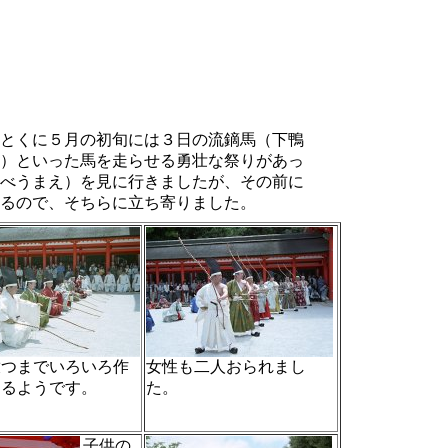
とくに５月の初旬には３日の流鏑馬（下鴨
）といった馬を走らせる勇壮な祭りがあっ
べうまえ）を見に行きましたが、その前に
るので、そちらに立ち寄りました。
放つまでいろいろ作
女性も二人おられまし
あるようです。
た。
子供の