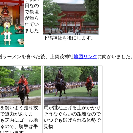
日なの
で祭壇
が飾ら
れてい
ました
下鴨神社を後にします。
噌ラーメンを食べた後、上賀茂神社
地図リンク
に向かいました
を勢いよく走り抜
馬が跳ね上げる土がかかり
で迫力がありま
そうなぐらいの距離なので
も芝内にゴール地
いつでも逃げられる体勢で
るので、騎手は手
見物
いています。