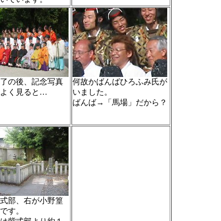
了の後、記念写真
何故かばんばひろふみ氏が
よく見ると…
いました。
ばんば→「馬場」だから？
式部、右が小野篁
です。