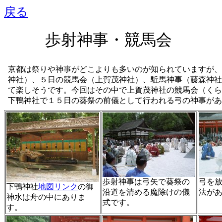
戻る
歩射神事・競馬会
京都は祭りや神事がどこよりも多いのが知られていますが、
神社）、５日の競馬会（上賀茂神社）、駈馬神事（藤森神社
て楽しそうです。今回はその中で上賀茂神社の競馬会（くら
下鴨神社で１５日の葵祭の前儀として行われる弓の神事があ
歩射神事は弓矢で葵祭の
弓を
下鴨神社
地図リンク
の御
沿道を清める魔除けの儀
法が
神水は舟の中にありま
式です。
す。