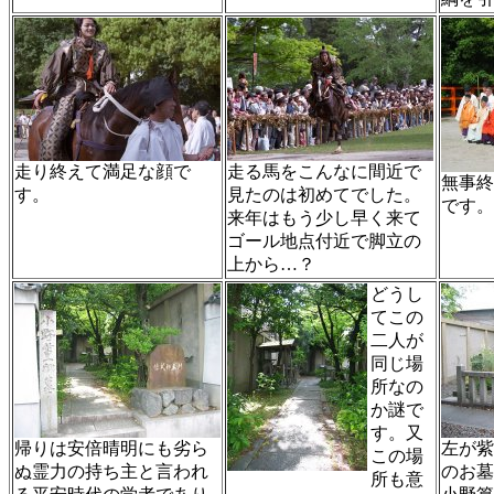
走り終えて満足な顔で
走る馬をこんなに間近で
無事終
す。
見たのは初めてでした。
です。
来年はもう少し早く来て
ゴール地点付近で脚立の
上から…？
どうし
てこの
二人が
同じ場
所なの
か謎で
す。又
帰りは安倍晴明にも劣ら
左が紫
この場
ぬ霊力の持ち主と言われ
のお墓
所も意