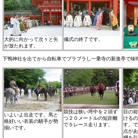
大的に向かって次々と矢
儀式の終了です。
が放たれます。
下鴨神社を出てから自転車でブラブラし一乗寺の新進亭で味
競技は狭い埒中を２頭ず
目の前
いよいよ出走です。馬と
つ２０メートルの短距離
けるの
格好いい衣装の騎手が勢
で５レース走ります。
す。で
揃いです。
点があ
綱を引