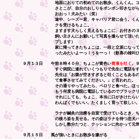
地面におりての初めてのお散歩。くんくん。コンクリ
さとこが、自分のおしりをポンポン叩きながら走ると
おおっ！犬みたい（笑）
途中、シーズー君、キャバリア君に会う。くんくん。
クを受けるちょこ。
ますます犬らしく見えるちょこに、お付きの３
飼い主さんにお願いして写真を撮らせて頂いた。パチ
プします）
家に帰ってきたちょこは、一段と立派になって、ます
ったみたいよーっ！うをーっ！（歓喜の雄叫び
９月１３日 午前８時４０分、ちょこが黄色い
胃液を吐く
。
すぐ病院に連れていくつもりで先生に電話をす
先生は「お腹が空きすぎると吐くこともあるので、ビ
て食事させてみてください。」と言われた。
その通りやってみたら、ペロリと食べた。ほっと
もう何度も病院に電話しているのでブラックリストに
それにしても、ちょこ、本当に口がきけたらいい
わんぱくでもいい。たくましく育って欲しい
ラナが鍼灸の治療を自室で受けているとき、ちょこは
の後ろ姿を見せる。その姿はラナを待つ忠犬ハチ公の
しかし数分たつと、クッションに向かって元気にえっ
９月１５日 風が強いときにお散歩を嫌がる