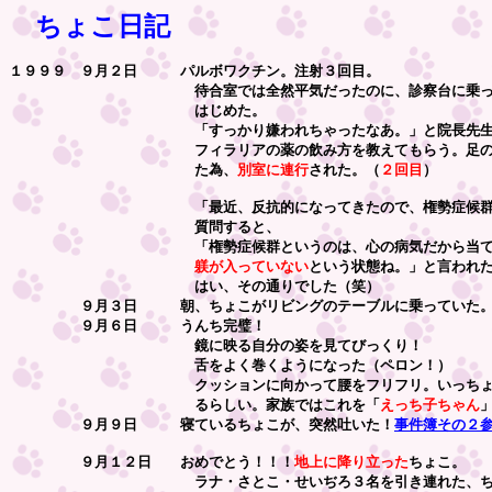
ちょこ日記
１９９９ ９月２日 パルボワクチン。注射３回目。
待合室では全然平気だったのに、診察台に乗ったと
はじめた。
「すっかり嫌われちゃったなあ。」と院長先生
フィラリアの薬の飲み方を教えてもらう。足の裏の毛
た為、
別室に連行
された。（
２回目
）
「最近、反抗的になってきたので、権勢症候群では
質問すると、
「権勢症候群というのは、心の病気だから当てはま
躾が入っていない
という状態ね。」と言われ
はい、その通りでした（笑）
９月３日 朝、ちょこがリビングのテーブルに乗っていた。
９月６日 うんち完璧！
鏡に映る自分の姿を見てびっくり！
舌をよく巻くようになった（ペロン！）
クッションに向かって腰をフリフリ。いっちょまえに
るらしい。家族ではこれを「
えっち子ちゃん
９月９日 寝ているちょこが、突然吐いた！
事件簿その２
９月１２日 おめでとう！！！
地上に降り立った
ちょこ。
ラナ・さとこ・せいぢろ３名を引き連れた、ちょ