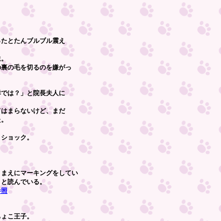
たんブルブル震え
。
を切るのを嫌がっ
？」と院長夫人に
らないけど、まだ
た。
ショック。
マーキングをしてい
」と読んでいる。
参照
こ王子。