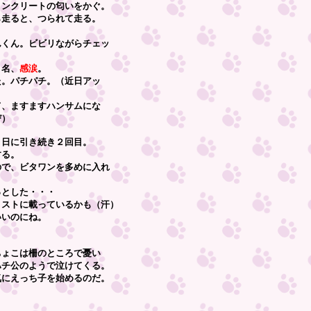
ートの匂いをかぐ。
、つられて走る。
ビビリながらチェッ
名、
感涙
。
パチ。（近日アッ
ますハンサムにな
）
９日に引き続き２回目。
る。
タワンを多めに入れ
した・・・
載っているかも（汗）
のにね。
。
柵のところで憂い
ようで泣けてくる。
ち子を始めるのだ。