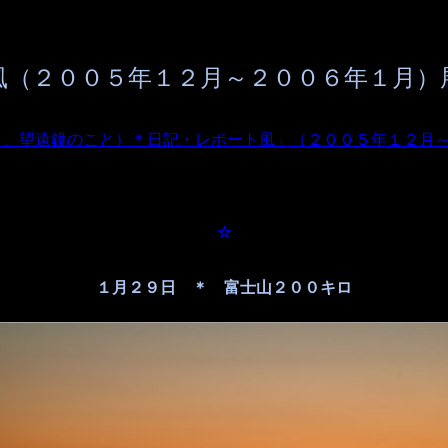
風（２００５年１２月～２００６年１月）
と、望遠鏡のこと）＊日記・レポート風」（２００５年１２月
☆
１月２９日 ＊ 富士山２００キロ