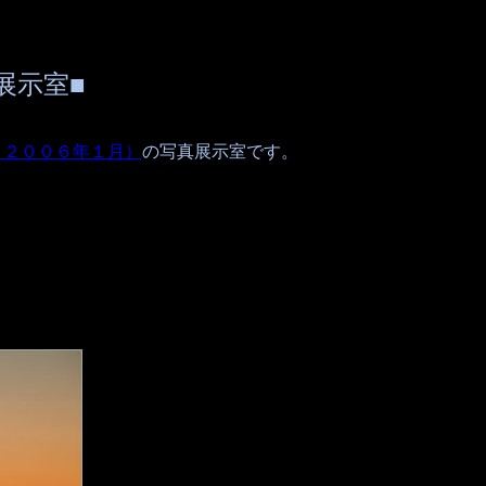
展示室■
～２００６年１月）
の写真展示室です。