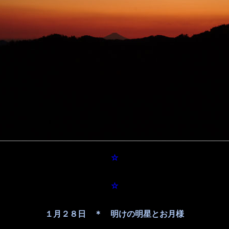
☆
☆
１月２８日 ＊ 明けの明星とお月様