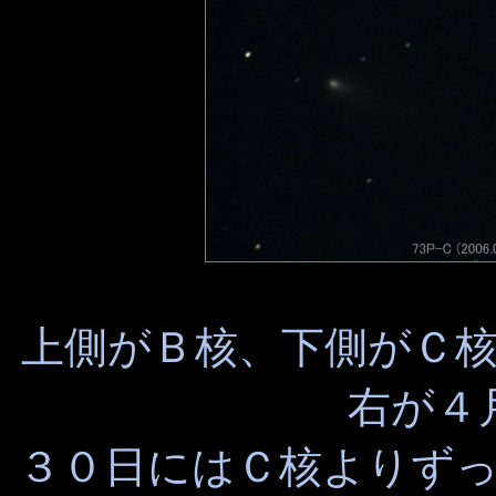
上側がＢ核、下側がＣ
右が４
３０日にはＣ核よりず