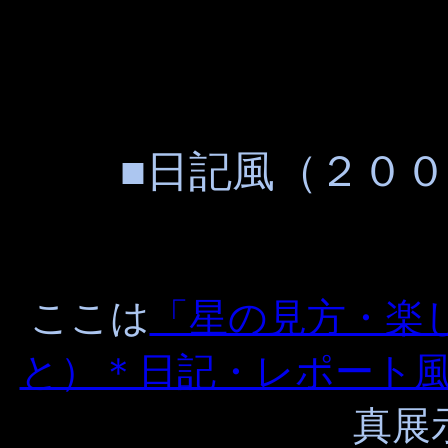
■日記風（２０
ここは
「星の見方・楽
と）＊日記・レポート
真展