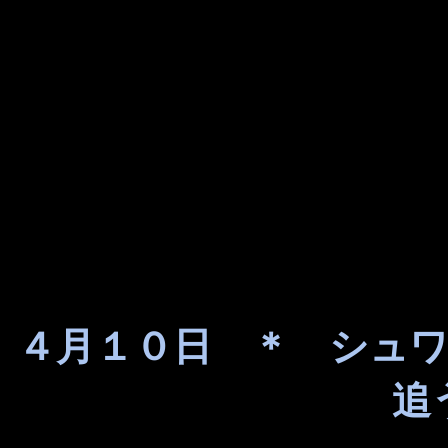
４月１０日 ＊ シュ
追