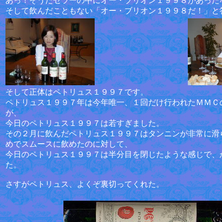
あっ！そうだセラーの中にオー・ブリオン１９９８があった
そして飲んだこともない「オー・ブリオン１９９８だ！」と
そして正体はペトリュス１９９７です。
ペトリュス１９９７年は今年唯一、１回だけ行われたＭＭＣ
が、
今日のペトリュス１９９７は若すぎました。
その２月に飲んだペトリュス１９９７はタンニンが非常に滑
めでスムースに飲めたのに対して、
今日のペトリュス１９９７は半分目を閉じたような感じで、
た。
さすがペトリュス、よくぞ裏切ってくれた。