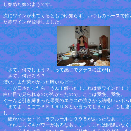
し始めた娘のようです。
次にワインが出てくるともつゆ知らず、いつものペースで飲
た赤ワインが登場しました。
「さて、何でしょう？」って感じでグラスに注がれ、
「さて、何だろう？」
濃い、まだ紫がかった暗いルビー。
ここが日本だったら「うん！解った！これは赤ワインだ！！
白い目で見られるのが怖かったので、ここは我慢、我慢。
ぐーんと引き締まった果実のエキスの強さから結構いいポム
「まてよ、ここでＰＥＴＲＵＳとか言ってしまうと、もし違
し、、、」
「確かパンセ・ド・ラフルール１９９８があったなあ．．．
「それにしてもパワーがあるなあ．．．．これは間違いなく