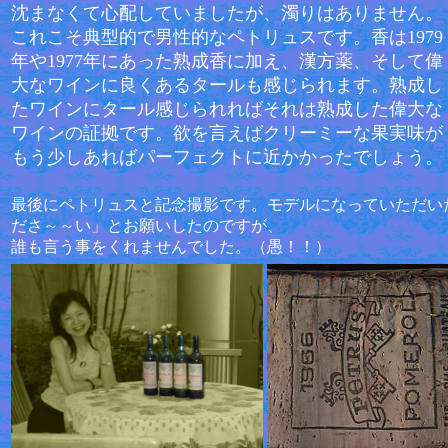
沈まなくて心配していましたが、濁りはありません。
これこそ典型的で男性的なペトリュスです。香は1979
年や1977年にあった熟成香に加え、漢方薬、そして偉
大なワインに良くあるタールも感じられます。熟成し
たワインにタール感じられればそれは熟成した偉大な
ワインの証拠です。欲を言えばクリーミーな果実味が
もう少しあればパーフェクトに近かかったでしょう。
最後にペトリュスと記念撮影です。モデルになっていただい
ださ～～い」とお願いしたのですが、
誰も言う事をくれませんでした。（愚！！）