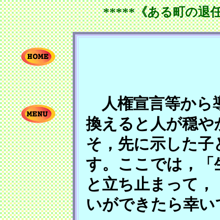
*****《ある町の退
人権宣言等から導
換えると人が穏や
そ，先に示した子
す。ここでは，「
と立ち止まって，
いができたら幸い