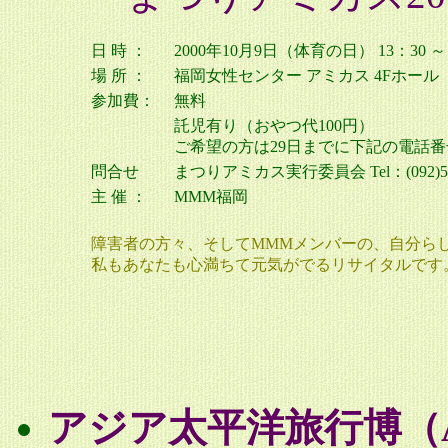
日 時 ：
2000年10月9日（体育の日） 13：30 ～ 
場 所 ：
福岡女性センター アミカス 4Fホール
参加費：
無料
託児有り（おやつ代100円）
ご希望の方は29日までに下記の電話番
問合せ
まつりアミカス実行委員会 Tel：(092)526
主 催 ：
MMM福岡
障害者の方々、そしてMMMメンバーの、自分ら
私もあなたも心満ちて元気がでるリサイタルです
アジア太平洋旅行博（Asia Pa