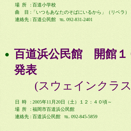
場 所
:
百道小学校
曲 目
:「いつもあなたのそばにいるから」（リベラ）
連絡先
:
百道公民館 ℡. 092-831-2401
百道浜公民館 開館１
発表
(スウェインクラス
日 時
: 2005年11
月20日（土）１２：４０頃～
場 所
:
福岡市百道浜公民館
連絡先
:
百道浜公民館 ℡. 092-845-5859