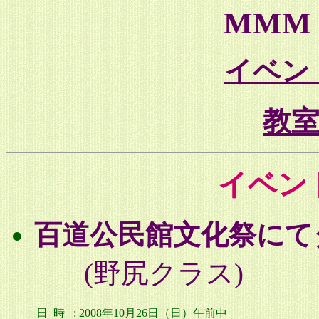
MMM 
イベン
教
イベン
百道公民館文化祭にて
(野尻クラス)
日 時
: 2008年10
月26日（日）午前中