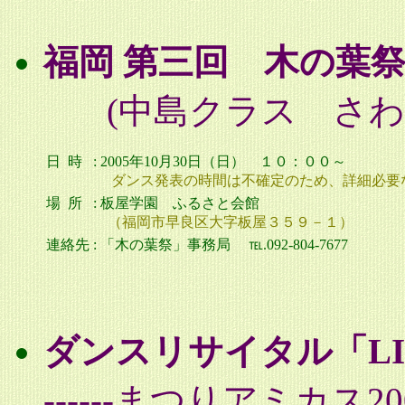
福岡 第三回 木の葉
(中島クラス さわ
日 時
: 2005年10月30日（日） １０：００～
ダンス発表の時間は不確定のため、詳細必要
場 所
:
板屋学園 ふるさと会館
（福岡市早良区大字板屋３５９－１）
連絡先
:
「木の葉祭」事務局 ℡.092-804-7677
ダンスリサイタル「LIFE 
------
まつりアミカス20