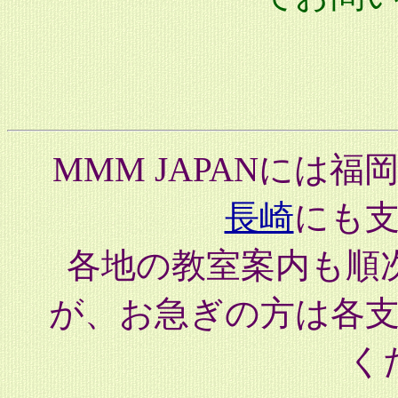
MMM JAPANには福
長崎
にも
各地の教室案内も順
が、お急ぎの方は各
く