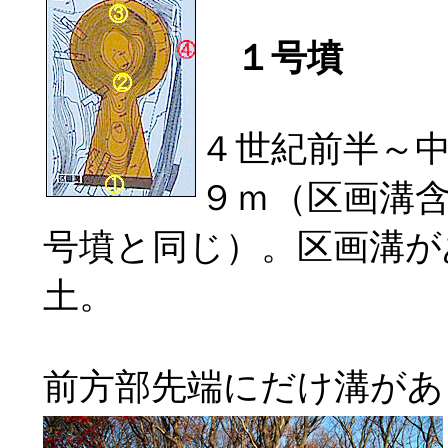
１号墳
４世紀前半～
９ｍ（区画溝
号墳と同じ）。区画溝が
土。
前方部先端にだけ溝があ