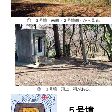
① ３号墳 南側（２号墳側）から見る。
③ ３号墳 頂上 祠がある。
５号墳