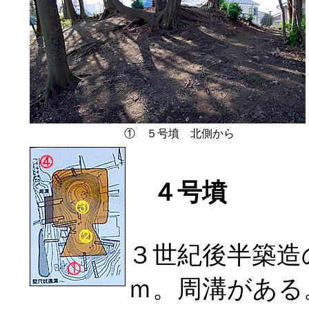
① ５号墳 北側から
４号墳
３世紀後半築造
ｍ。周溝がある