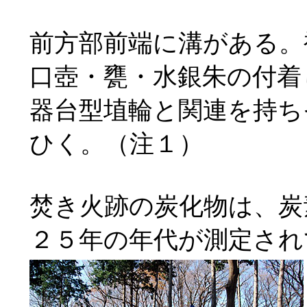
前方部前端に溝がある。
口壺・甕・水銀朱の付着
器台型埴輪と関連を持ち
ひく。（注１）
焚き火跡の炭化物は、炭
２５年の年代が測定され