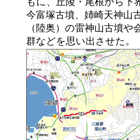
もに、丘陵・尾根から下
今富塚古墳、姉崎天神山
（陸奥）の雷神山古墳や
群などを思い出させた。