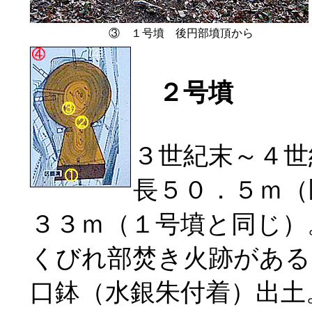
③ １号墳 後円部墳頂から
２号墳
３世紀末～４世
長５０．５ｍ（
３３ｍ（１号墳と同じ）
くびれ部焚き火跡がある
口鉢（水銀朱付着）出土