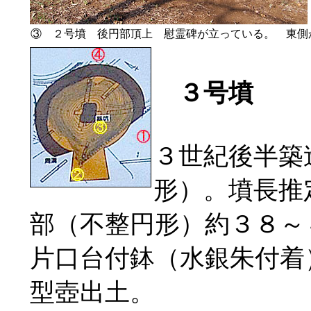
③ ２号墳 後円部頂上 慰霊碑が立っている。 東側
３号墳
３世紀後半築
形）。墳長推
部（不整円形）約３８～
片口台付鉢（水銀朱付着
型壺出土。