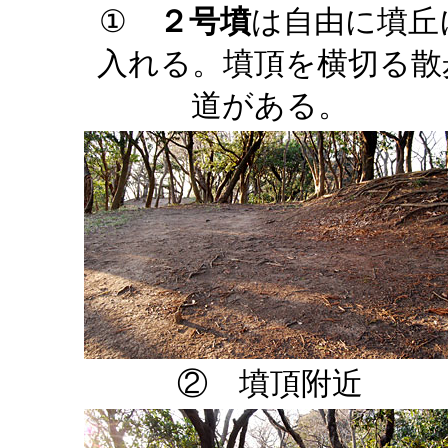
①
２号墳
は自由に墳丘
入れる。墳頂を横切る散
道がある。
② 墳頂附近