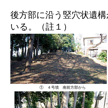
後方部に沿う竪穴状遺構
いる。（註１）
① ４号墳 南前方部から