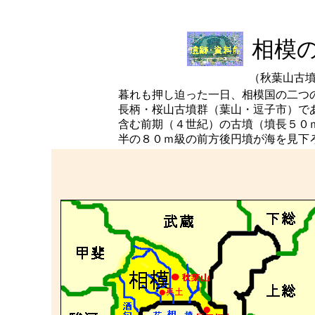
相模
（秋葉山古
暮れも押し迫った一日、相模国の二つ
長柄・桜山古墳群（葉山・逗子市）で
含む前期（４世紀）の古墳（墳長５０
半の８０ｍ級の前方後円墳が海を見下