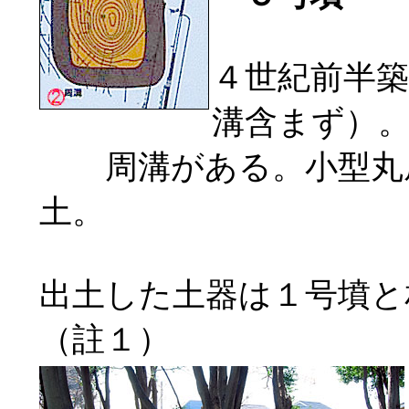
４世紀前半
溝含まず）
周溝がある。小型丸底
土。
出土した土器は１号墳と
（註１）