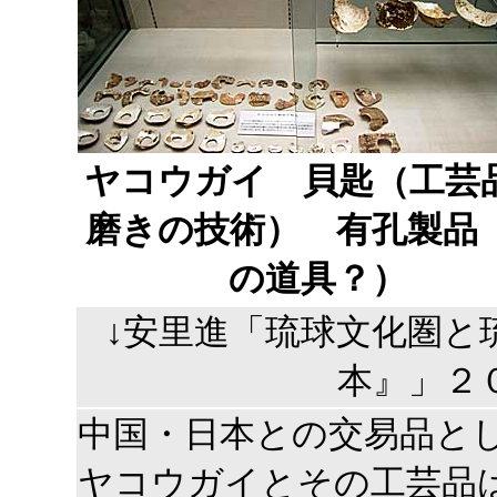
ヤコウガイ 貝匙（工芸
磨きの技術） 有孔製品
の道具？）
↓安里進「琉球文化圏と
本』」２
中国・日本との交易品と
ヤコウガイとその工芸品