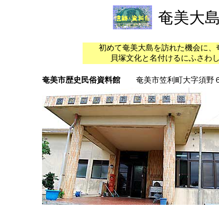
奄美大
初めて奄美大島を訪れた機会に、
貝塚文化と名付けるにふさわ
奄美市歴史民俗資料館
奄美市笠利町大字須野