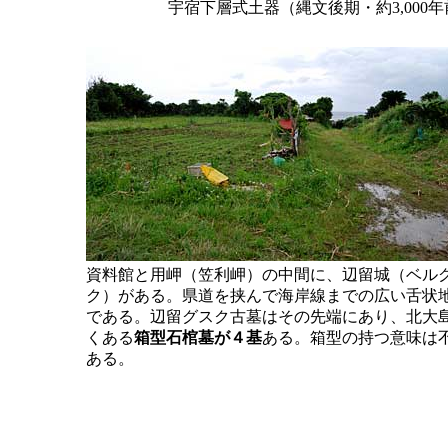
宇宿下層式土器（縄文後期・約3,00
資料館と用岬（笠利岬）の中間に、辺留城（ベル
ク）がある。県道を挟んで海岸線までの広い舌状
である。辺留グスク古墓はその先端にあり、北大
くある
箱型石棺墓が４基
ある。箱型の持つ意味は
ある。