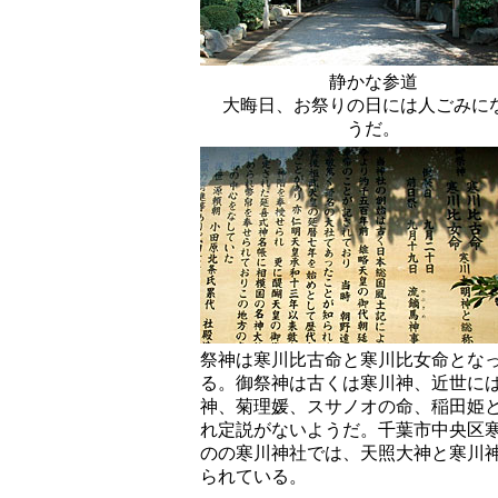
静かな参道
大晦日、お祭りの日には人ごみに
うだ。
祭神は寒川比古命と寒川比女命とな
る。御祭神は古くは寒川神、近世に
神、菊理媛、スサノオの命、稲田姫
れ定説がないようだ。千葉市中央区
のの寒川神社では、天照大神と寒川
られている。