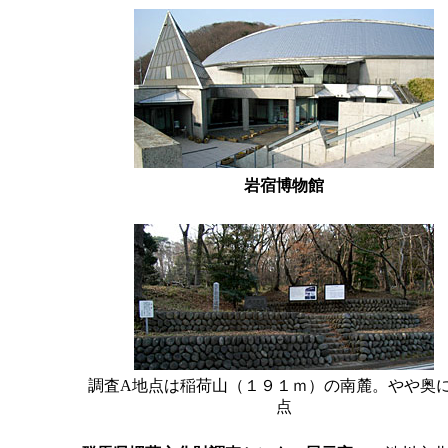
岩宿博物館
調査A地点は稲荷山（１９１ｍ）の南麓。やや奥に
点