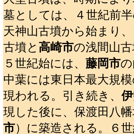
墓としては、４世紀前半
天神山古墳から始まり、
古墳と
高崎市
の浅間山古
５世紀始には、
藤岡市
の
中葉には東日本最大規模
現われる。引き続き、
伊
現した後に、保渡田八幡
市
）に築造される。６世