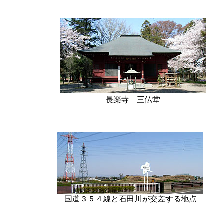
長楽寺 三仏堂
国道３５４線と石田川が交差する地点