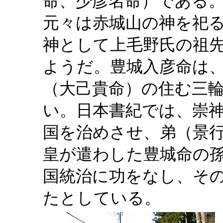
命、少彦名命）である
元々は赤城山の神を祀
神として上毛野氏の祖
ようだ。豊城入彦命は
（大己貴命）の住む三
い。日本書紀では、崇
国を治めさせ、弟（景
皇が遣わした豊城命の
国統治に功をなし、そ
たとしている。