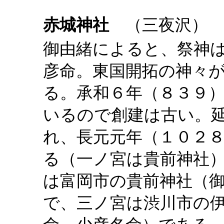
赤城神社
（三夜沢）
御由緒によると、祭神
彦命。東国開拓の神々
る。承和６年（８３９
いるので創建は古い。
れ、長元元年（１０２
る（一ノ宮は貴前神社
は富岡市の貴前神社（
で、三ノ宮は渋川市の