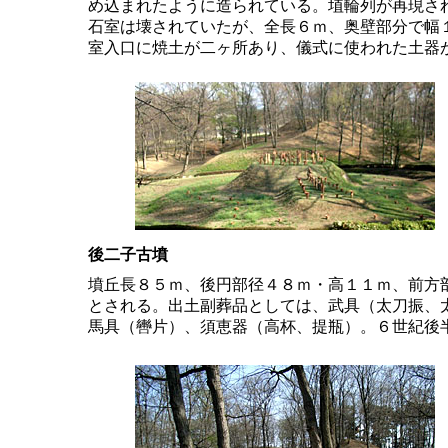
め込まれたように造られている。埴輪列が再現さ
石室は壊されていたが、全長６ｍ、奥壁部分で幅
室入口に焼土が二ヶ所あり、儀式に使われた土器
後二子古墳
墳丘長８５ｍ、後円部径４８ｍ・高１１ｍ、前方
とされる。出土副葬品としては、武具（太刀振、
馬具（轡片）、須恵器（高杯、提瓶）。６世紀後