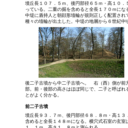
墳丘長１０７．５ｍ、後円部径６５ｍ・高１０．
っている。二重の掘を含めると全長１７０ｍにな
中堤に盾持人と朝顔形埴輪が規則正しく配置され
種々の埴輪が出土した。中堤の地層から６世紀中
後二子古墳から中二子古墳へ。 右（西）側が前
部。前・後部の高さはほぼ同じで、二子と呼ばれ
とがよく分かる。
前二子古墳
墳丘長９３．７ｍ、後円部径６８．８ｍ・高１３
含めると全長１４８ｍになる。横穴式石室の玄室
１．１ｍ、高さ１．８ｍと測られる。