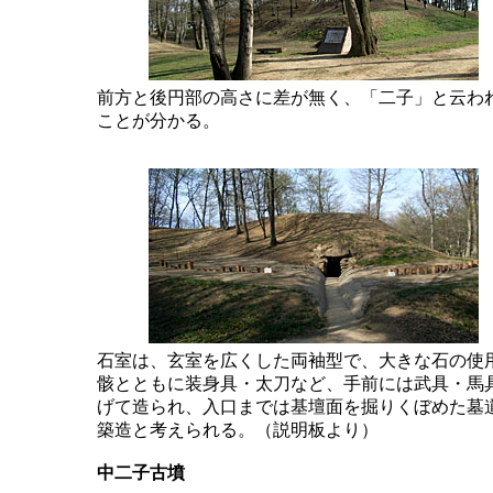
前方と後円部の高さに差が無く、「二子」と云わ
ことが分かる。
石室は、玄室を広くした両袖型で、大きな石の使
骸とともに装身具・太刀など、手前には武具・馬
げて造られ、入口までは基壇面を掘りくぼめた墓
築造と考えられる。（説明板より）
中二子古墳