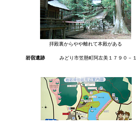
拝殿裏からやや離れて本殿がある
岩宿遺跡
みどり市笠懸町阿左美１７９０－