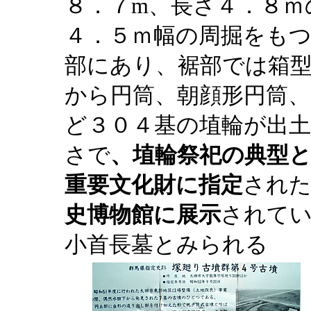
８．７m、長さ４．８ｍ
４．５ｍ幅の周掘をもつ
部にあり、裾部では箱
から円筒、朝顔形円筒、
ど３０４基の埴輪が出
さで
、埴輪祭祀の典型
重要文化財に指定
された
史博物館に展示
されてい
小首長墓とみられる