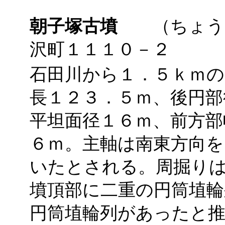
朝子塚古墳
（ちょうし
沢町１１１０－２
石田川から１．５ｋｍの
長１２３．５ｍ、後円部
平坦面径１６ｍ、前方部
６ｍ。主軸は南東方向
いたとされる。周掘り
墳頂部に二重の円筒埴輪
円筒埴輪列があったと