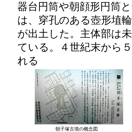
器台円筒や朝顔形円筒と
は、穿孔のある壺形埴輪
が出土した。主体部は
ている。４世紀末から
れる
朝子塚古墳の概念図