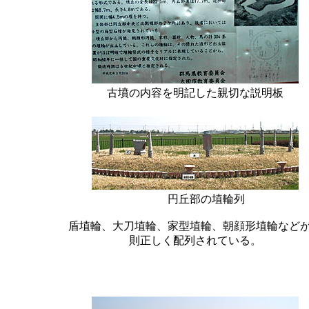
古墳の内容を明記した親切な説明板
円丘部の埴輪列
盾埴輪、大刀埴輪、家型埴輪、朝顔形埴輪など
則正しく配列されている。