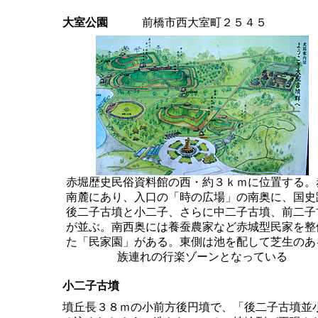
大室公園
前橋市西大室町２５４５
赤堀歴史民俗資料館の西・約３ｋｍに位置する。
南麓にあり、入口の「時の広場」の南奥に、国史
後二子古墳と小二子、さらに中二子古墳、前二子
が並ぶ。南西奥には養蚕農家など赤城型民家を整
た「民家園」がある。東側は池を配して芝生のあ
族連れの行楽ゾーンとなっている
小二子古墳
墳丘長３８ｍの小前方後円墳で、「後二子古墳並