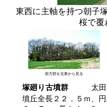
東西に主軸を持つ朝子
桜で覆
前方部を北東から見る
塚廻り古墳群
太田市
墳丘全長２２．５ｍ、円