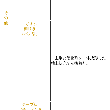
そ
の
他
エポキシ
樹脂系
（パテ型）
・主剤と硬化剤を一体成形した
粘土状充てん接着剤。
テープ状
ブチルゴム系