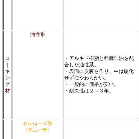
油性系
コ
・アルキド樹脂と亜麻仁油を配
｜
合した油性系。
キ
・表面に皮膜を作り、中は硬化
ン
せずにやわらかい。
グ
・一般的に価格が安い。
材
・耐久性は２～３年。
セルローズ系
（木工パテ）