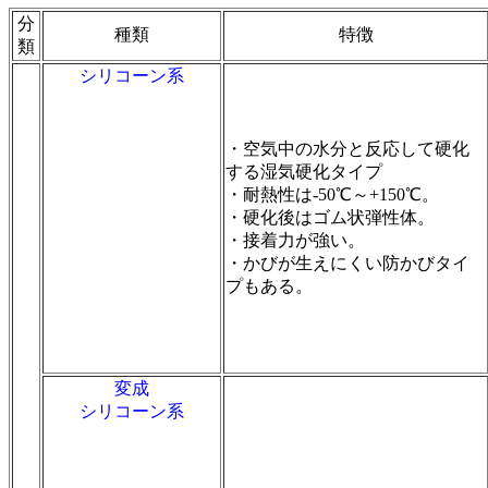
分
種類
特徴
類
シリコーン系
・空気中の水分と反応して硬化
する湿気硬化タイプ
・耐熱性は-50℃～+150℃。
・硬化後はゴム状弾性体。
・接着力が強い。
・かびが生えにくい防かびタイ
プもある。
変成
シリコーン系