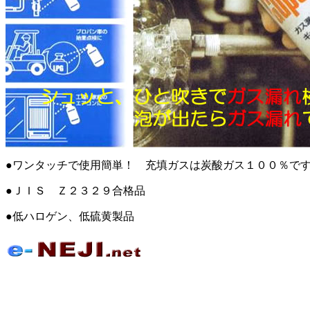
●ワンタッチで使用簡単！ 充填ガスは炭酸ガス１００％で
●ＪＩＳ Ｚ２３２９合格品
●低ハロゲン、低硫黄製品