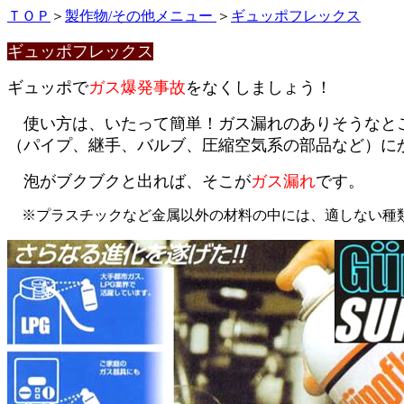
ＴＯＰ
＞
製作物/その他メニュー
＞
ギュッポフレックス
ギュッポフレックス
ギュッポで
ガス爆発事故
をなくしましょう！
使い方は、いたって簡単！ガス漏れのありそうなと
（パイプ、継手、バルブ、圧縮空気系の部品など）に
泡がブクブクと出れば、そこが
ガス漏れ
です。
※プラスチックなど金属以外の材料の中には、適しない種