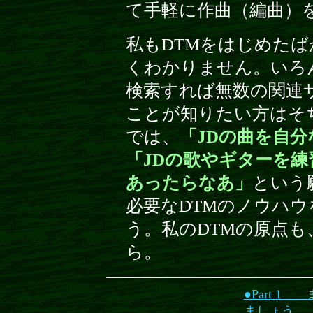
て手軽に作曲（編曲）
私もDTMをはじめた
くわかりません。いろ
検索すれば無数の関連
ことが知りたい方はそ
で
は、
「JDの曲を自
「JDの歌やギターを
あったらなあ」
という
必要なDTMのノウハ
う。私のDTMの原点
ら。
●Part 
ましょう