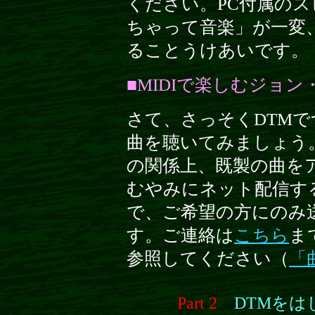
ください。PC付属の
ちゃって音楽」が一変
ることうけあいです。
■MIDIで楽しむジョ
さて、さっそくDTM
曲を聴いてみましょう
の関係上、既製の曲をア
むやみにネット配信す
で、ご希望の方にのみ
す。ご連絡は
こちら
ま
参照してください（
「
Part 2
DTMをは