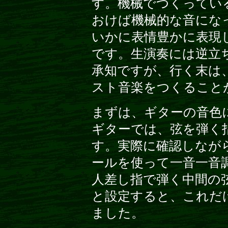
す。機械でつくってい
おけば機械的な音にな
いかに表情豊かに表現
です。生演奏には逆立
承知ですが、行く末は、"Co
スト音楽をつくること
まずは、ギターの音色
ギターでは、弦を弾く
す。実際に確認しなが
ールを使って一音一音
人差し指で弾く中間の
と設定すると、これだ
ました。