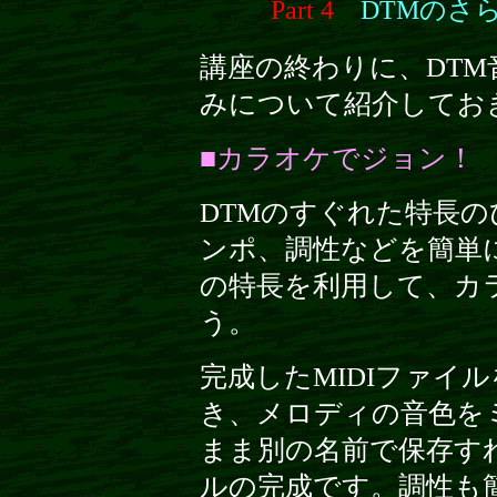
Part 4
DTMのさ
講座の終わりに、DT
みについて紹介してお
■カラオケでジョン！
DTMのすぐれた特長
ンポ、調性などを簡単
の特長を利用して、カ
う。
完成したMIDIファイ
き、メロディの音色を
まま別の名前で保存すれ
ルの完成です。調性も