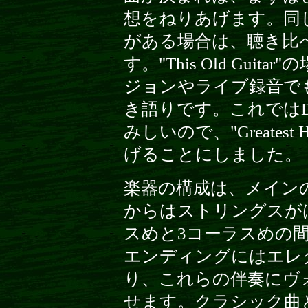
想をねりあげます。同
がある場合は、聴き比
す。"This Old Guitar
ジョンやライブ録音で
き語りです。これでは
みしいので、"Greatest 
げることにしました。
楽器の構成は、メイン
からはストリングスが
スめと3コーラスめの
エンディングにはエレ
り、これらの伴奏にヴ
せます。クラシック曲