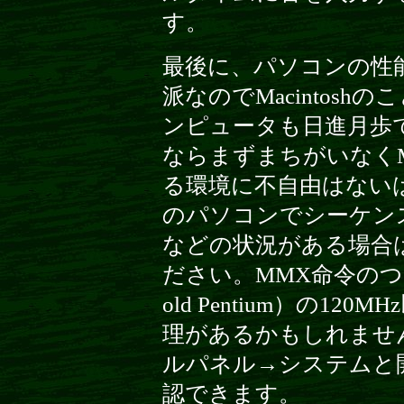
す。
最後に、パソコンの性能
派なのでMacintos
ンピュータも日進月歩
ならまずまちがいなくM
る環境に不自由はない
のパソコンでシーケン
などの状況がある場合
ださい。MMX命令のつい
old Pentium）の1
理があるかもしれません
ルパネル→システムと
認できます。