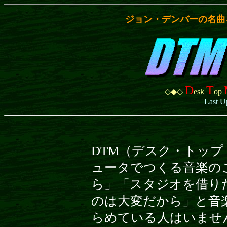
ジョン・デンバーの名曲
D
T
◇◆◇
esk
op
Last U
DTM（デスク・トッ
ュータでつくる音楽の
ら」「スタジオを借り
のは大変だから」と音
らめている人はいませ