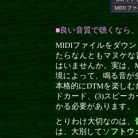
MIDI フ
■良い音質で聴くなら
MIDIファイルをダウ
たらなんともマヌケな
はいませんか。実は、M
境によって、鳴る音が
本格的にDTMを楽しむた
ドカード、(3)スピー
かる必要があります。
とりわけ大切なのは、
は、大別して
ソ
フトウ