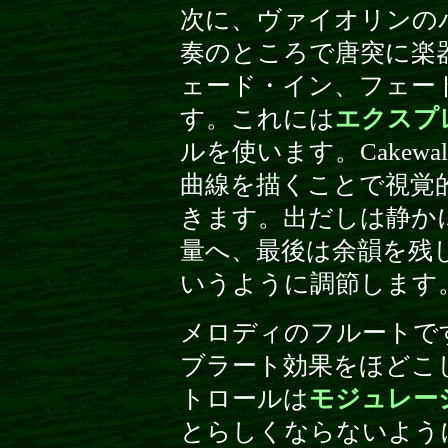
次に、ヴァイオリンの
奏のところで唐突に楽
ェード・イン、フェー
す。これには
エクスプ
ルを使います。Cakewalk
曲線を描くことで視覚
きます。出だしは静か
量へ、最後は余韻を残
いうように調節します
メロディのフルートで
ブラート効果をほどこ
トロールは
モジュレー
とらしくならないよう