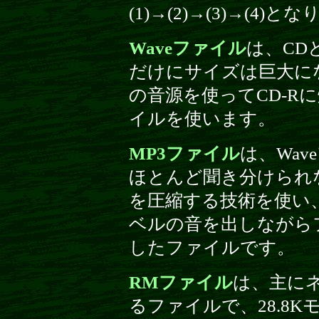
(1)→(2)→(3)→(4)
Waveファイル
は、CD
だけにサイズは巨大に
の音源を使ってCD-R
イルを使います。
MP3ファイル
は、Wa
ほとんど聞き分けられ
を圧縮する技術を使い、
ベルの音を出しながら
したファイルです。
RMファイル
は、主に
るファイルで、28.8K