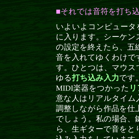
■それでは音符を打ち
いよいよコンピュータ
に入ります。シーケン
の設定を終えたら、五
音を入れてゆくわけで
す。ひとつは、マウス
ゆる
打ち込み入力
です
MIDI楽器をつかった
リ
意な人はリアルタイム
調整しながら作品を仕
でしょう。私の場合、
ら、生ギターで音をと