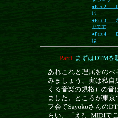
●Part 
は
●Part 
りです
●Part 
は
Part1
まずはDTMを
あれこれと理屈をのべ
みましょう。実は私自身
くる音楽の規格）の音
ました。ところが東京
フ会でSayokoさんのDT
らい、「え?、MIDIで