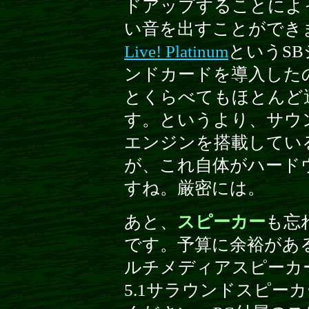
ドアップすることによ
い音を出すことができ
Live! Platinum
というS
ンドカードを導入した
とくらべてもほとんど
す。というより、サウン
エンジンを搭載してい
が、これ自体がハード
すね。厳密には。
あと、
スピーカー
も忘
です。予算に余裕があ
ルチメディアスピーカ
5.1サラウンドスピー