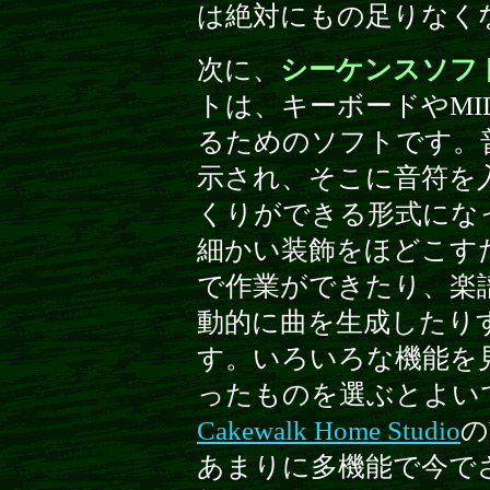
は絶対にもの足りなく
次に、
シーケンスソフ
トは、キーボードやMI
るためのソフトです。
示され、そこに音符を
くりができる形式にな
細かい装飾をほどこす
で作業ができたり、楽
動的に曲を生成したり
す。いろいろな機能を
ったものを選ぶとよい
Cakewalk Home Studio
の
あまりに多機能で今で