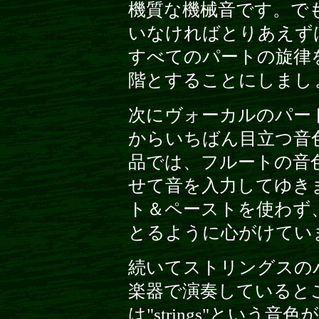
機質な機械音です。で
いなければとりあえず
すべてのパートの旋律
階とすることにしまし
次にヴォーカルのパー
からいちばん目立つ音
品では、フルートの音
せて音を入力してゆき
ト＆ペーストを使わず
とるように心がけてい
続いてストリングスの
楽器で演奏していると
は"strings"とい