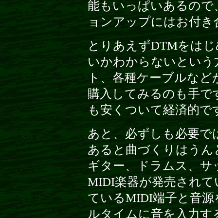
能もいっぱいあるので
ョンアップにはお付き
とりあえずDTMをは
いかわからないという
ト、各種ケーブルなど
購入してみるのも手で
も安くついて経済的で
あと、必ずしも必要で
あると曲づくりはうん
ギター、ドラムス、サ
MIDI楽器が発売され
ているMIDI端子と音
ルタイムに音を入力す