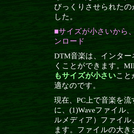
びっくりさせられたの
した。
■サイズが小さいから
ンロード
DTM音楽は、インタ
くことができます。MI
もサイズが小さい
こと
適なのです。
現在、PC上で音楽を
に、(1)Waveファイル、
ルメディア）ファイル、
ます。ファイルの大き