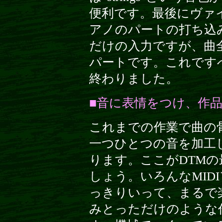
便利です。最後にヴァ
アノのパートの打ち込
だけの入力ですが、曲
パートです。これです
終わりました。
■音に表情をつけ、作
これまでの作業で曲の
一つひとつの音を加工
ります。ここがDTM
しょう。いろんなMID
っきりいって、まるで
みとっただけのような