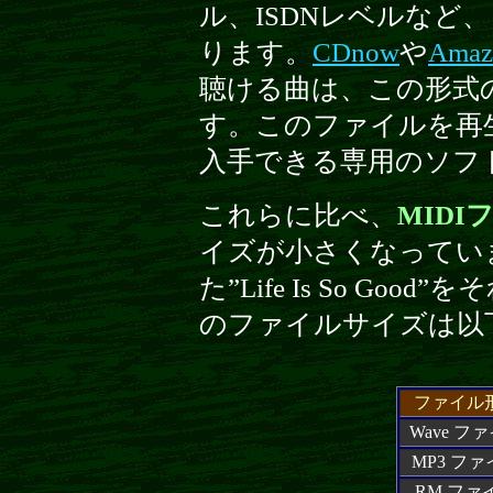
ル、ISDNレベルなど
ります。
CDnow
や
Amaz
聴ける曲は、この形式
す。このファイルを再
入手できる専用のソフ
これらに比べ、
MIDI
イズが小さくなってい
た”Life Is So G
のファイルサイズは以
ファイル
Wave フ
MP3 フ
RM ファ