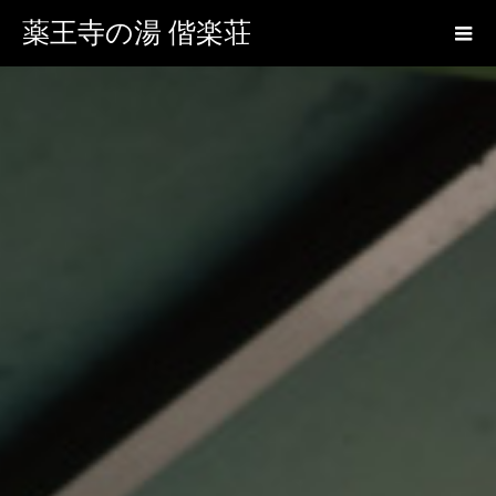
薬王寺の湯 偕楽荘