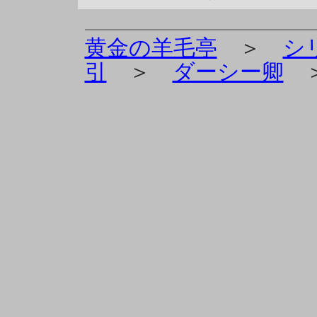
黄金の羊毛亭
＞
シ
引
＞
ダーシー卿
＞