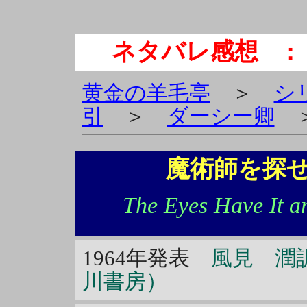
ネタバレ感想
： 
黄金の羊毛亭
＞
シ
引
＞
ダーシー卿
＞
魔術師を探せ
The Eyes Have It an
1964年発表
風見 潤訳
川書房）