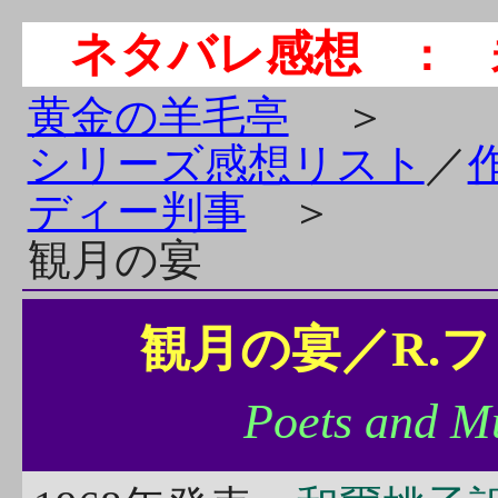
ネタバレ感想
： 
黄金の羊毛亭
＞
シリーズ感想リスト
／
ディー判事
＞
観月の宴
観月の宴／R.
Poets and M