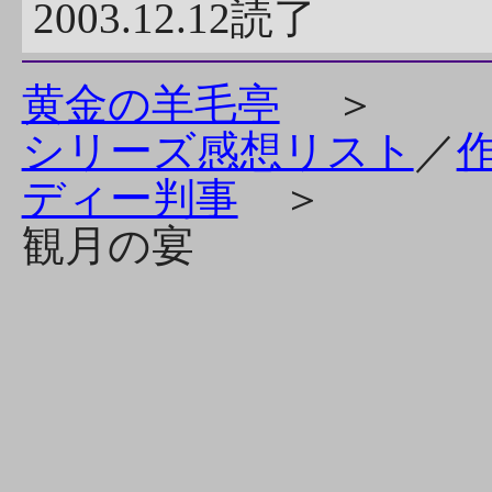
2003.12.12読了
黄金の羊毛亭
＞
シリーズ感想リスト
／
ディー判事
＞
観月の宴