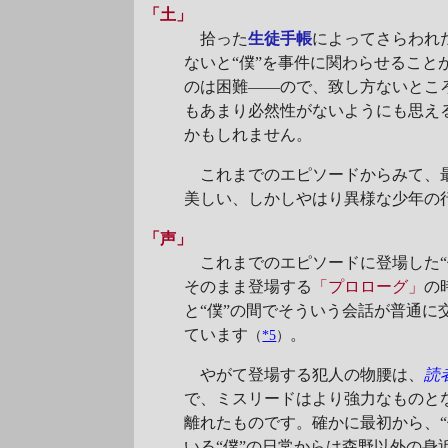
「土」
拾った
生徒手帳
によってさらわれ
ないと“僕”を事件に関わらせるこ
のは困難――ので、致し方ないとこ
もあまり必然性がないようにも思え
かもしれません。
これまでのエピソードからみて、最
美しい、しかしやはり異様な少年の
「声」
これまでのエピソードに登場した“
そのまま登場する
「プロローグ」
の
と“僕”の間でそういう会話が普通に
ています
。
（
*5
）
やがて登場する犯人の物腰は、
読
で、ミスリードはより強力なものと
離れたものです。確かに最初から、“
いる“僕”の日常からは森野以外の