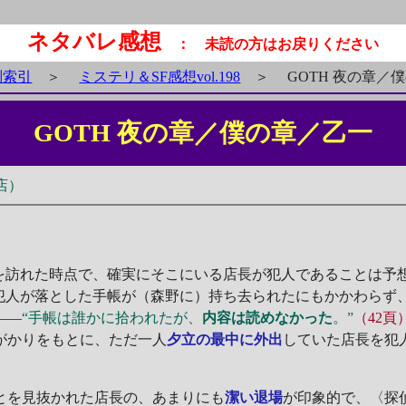
ネタバレ感想
： 未読の方はお戻りください
別索引
＞
ミステリ＆SF感想vol.198
＞
GOTH 夜の章／
GOTH 夜の章／僕の章／乙一
店）
を訪れた時点で、確実にそこにいる店長が犯人であることは予
、犯人が落とした手帳が（森野に）持ち去られたにもかかわらず
――
“手帳は誰かに拾われたが、
内容は読めなかった
。”
（42頁
がかりをもとに、ただ一人
夕立の最中に外出
していた店長を犯
とを見抜かれた店長の、あまりにも
潔い退場
が印象的で、〈探