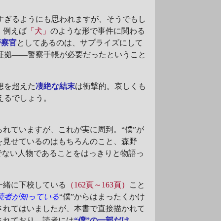
すぎるようにも思われますが、そうでもし
、例えば
「犬」
のような形で事件に関わる
警察官
としてあるのは、サプライズにして
証拠――警察手帳が必要だったということ
想を超えた
凄絶な結末
は衝撃的。哀しくも
えるでしょう。
れていますが、これが実に周到。“僕”が
を見せているのはもちろんのこと、森野
でない人物であることをはっきりと物語っ
一緒に下校している
（162頁～163頁）
こと
読者が知っている
“僕”からはまったくかけ
されてはいましたが、本書で直接描かれて
されており、読者には
“僕”の一部だけ
――