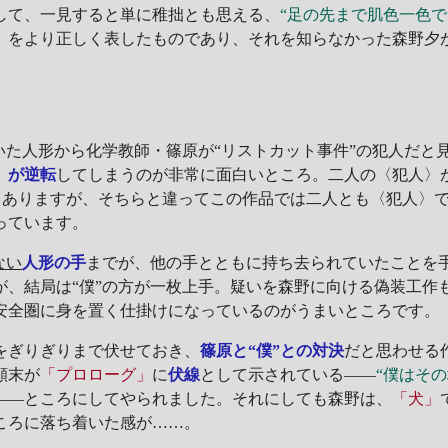
して、一見すると単に稚拙とも思える、
“足の先まで肌色一色
）をより正しく表したものであり、それを知らなかった森野夕
いた人形から化学教師・篠原が“リストカット事件”の犯人だと
〉が逆転
してしまうのが非常に面白いところ。二人の〈犯人〉
もありますが、そちらと違ってこの作品では二人とも〈犯人〉
っています。
ない
人形の手
までが、他の手とともに持ち去られていたことを
が、結局は“僕”の方が一枚上手。疑いを森野に向ける偽装工作
安全圏に身を置く仕掛けになっているのがうまいところです。
をぎりぎりまで伏せておき、
篠原と“僕”との対決
だと思わせる
顛末が
「プロローグ」
に
伏線
として示されている――
“僕はそ
――ところにしてやられました。それにしても森野は、
「犬」
ころに落ち着いた感が……。