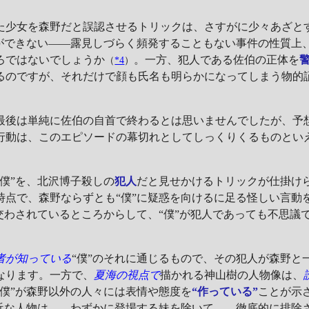
た少女を森野だと誤認させるトリックは、さすがに少々あざと
とができない――露見しづらく頻発することもない事件の性質上
ろではないでしょうか
。一方、犯人である佐伯の正体を
（
*4
）
るのですが、それだけで顔も氏名も明らかになってしまう物的
後は単純に佐伯の自首で終わるとは思いませんでしたが、予
行動は、このエピソードの幕切れとしてしっくりくるものとい
僕”を、北沢博子殺しの
犯人
だと見せかけるトリックが仕掛けら
時点で、森野ならずとも“僕”に疑惑を向けるに足る怪しい言動
交わされているところからして、“僕”が犯人であっても不思議
者が知っている
“僕”のそれに通じるもので、その犯人が森野と
なります。一方で、
夏海の視点で
描かれる神山樹の人物像は、
僕”が森野以外の人々には表情や態度を
“作っている”
ことが示
身近な人物は――わずかに登場する妹を除いて――徹底的に排除