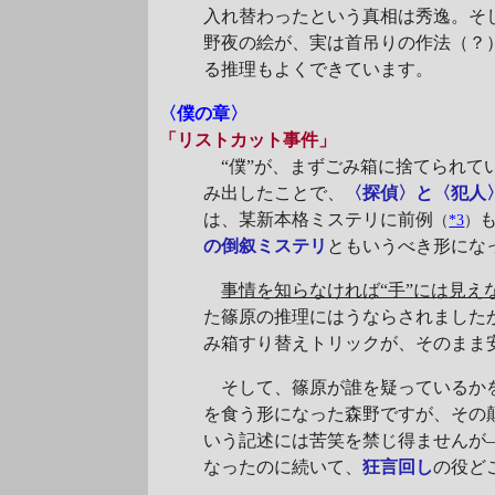
入れ替わったという真相は秀逸。そ
野夜の絵が、実は首吊りの作法（？
る推理もよくできています。
〈僕の章〉
「リストカット事件」
“僕”が、まずごみ箱に捨てられて
み出したことで、
〈探偵〉と〈犯人
は、某新本格ミステリに前例
（
*3
）
の倒叙ミステリ
ともいうべき形にな
事情を知らなければ“手”には見え
た篠原の推理にはうならされました
み箱すり替えトリックが、そのまま
そして、篠原が誰を疑っているか
を食う形になった森野ですが、その
いう記述には苦笑を禁じ得ませんが
なったのに続いて、
狂言回し
の役ど