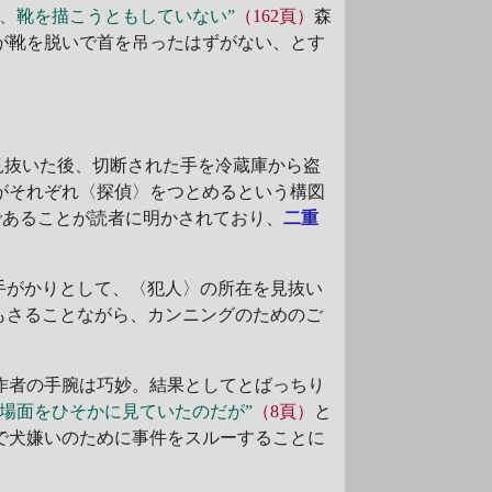
で、靴を描こうともしていない”
（162頁）
森
が靴を脱いで首を吊ったはずがない、とす
見抜いた後、切断された手を冷蔵庫から盗
がそれぞれ〈探偵〉をつとめるという構図
であることが読者に明かされており、
二重
手がかりとして、〈犯人〉の所在を見抜い
もさることながら、カンニングのためのご
作者の手腕は巧妙。結果としてとばっちり
の場面をひそかに見ていたのだが”
（8頁）
と
で犬嫌いのために事件をスルーすることに