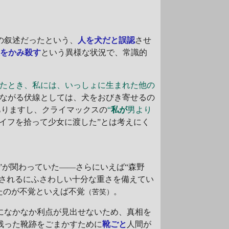
の叙述だったという、
人を犬だと誤認
させ
犬をかみ殺す
という異様な状況で、常識的
ったとき、私には、いっしょに生まれた他の
ながる伏線としては、犬をおびき寄せるの
ありますし、クライマックスの
“
私が
男より
イフを拾って少女に渡した”とは考えにく
”が関わっていた――さらにいえば“森野
かされるにふさわしい十分な重さを備えてい
たのが不覚といえば不覚
。
（苦笑）
になかなか利点が見出せないため、真相を
残った靴跡をごまかすために
靴ごと
人間が