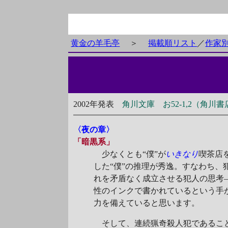
黄金の羊毛亭
＞
掲載順リスト
／
作家
2002年発表
角川文庫 お52-1,2（角川書
〈夜の章〉
「暗黒系」
少なくとも“僕”が
いきなり
喫茶店
した“僕”の推理が秀逸。すなわち
れを矛盾なく成立させる犯人の思考
性のインクで書かれているという手
力を備えていると思います。
そして、連続猟奇殺人犯であるこ