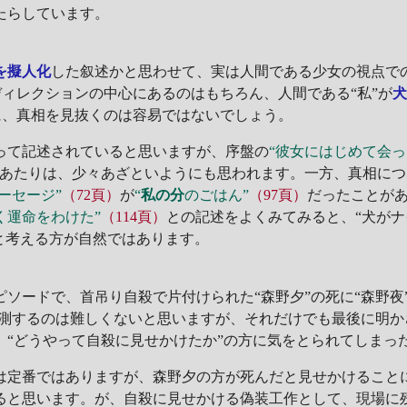
たらしています。
を擬人化
した叙述かと思わせて、実は人間である少女の視点で
ィレクションの中心にあるのはもちろん、人間である“私”が
に、真相を見抜くのは容易ではないでしょう。
て記述されていると思いますが、序盤の
“彼女にはじめて会
あたりは、少々あざといようにも思われます。一方、真相につ
ソーセージ”
（72頁）
が
“
私の分
のごはん”
（97頁）
だったことが
く運命をわけた”
（114頁）
との記述をよくみてみると、“犬がナ
と考える方が自然ではあります。
ソードで、首吊り自殺で片付けられた“森野夕”の死に“森野夜
を予測するのは難しくないと思いますが、それだけでも最後に明
、“どうやって自殺に見せかけたか”の方に気をとられてしまっ
は定番ではありますが、森野夕の方が死んだと見せかけること
ると思います。が、自殺に見せかける偽装工作として、現場に