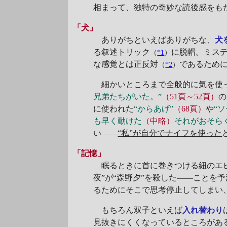
相まって、独特の奇妙な読後感をも
「犬」
ありがちといえばありがちな、
犬
る叙述トリック
に脱帽。ミスデ
（
*1
）
な感覚とは正反対
であるため
（
*2
）
細かいところまで全般的に気を使っ
兄弟たちがいた。”
（51頁～52頁）
の
に使われた
“からあげ”
（68頁）
や
“
も早く動けた
（中略）
それがおそら
い――
“私”が自分でナイフを使った
「記憶」
眠るときに首に巻きつける紐のエピ
夜”が“森野夕”を殺した――こと
るためにそこで思考停止してしまい
もちろん双子といえば
入れ替わり
見抜きにくくなっているところがあ