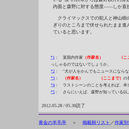
内面と森野に対する態度――しか直
クライマックスでの犯人と神山樹の
ぎりのところまで伏せられたまま進
ていると思います。
*1
： 某国内作家
（作家名）
綾辻行人
（こ
っしゃるのではないでしょうか。
*2
： “犬が人をかんでもニュースになら
*3
：
（作家名）
西澤保彦
（ここまで）
の
*4
： ラストシーンのことを考えれば、本
*5
： さらにいえば、森野が知っている以
2012.05.28 / 05.30読了
黄金の羊毛亭
＞
掲載順リスト
／
作家別