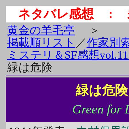
ネタバレ感想
： 
黄金の羊毛亭
＞
掲載順リスト
／
作家別
ミステリ＆SF感想vol.11
緑は危険
緑は危険
Green for