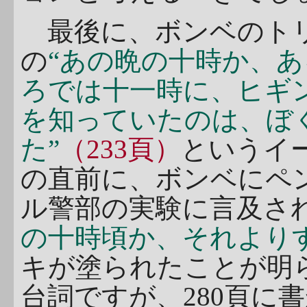
最後に、ボンベのトリ
の
“あの晩の十時か、
ろでは十一時に、ヒギ
を知っていたのは、ぼ
た”
（233頁）
というイ
の直前に、ボンベにペ
ル警部の実験に言及さ
の十時頃か、それより
キが塗られたことが明
台詞ですが、280頁に