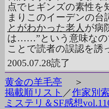
点でヒギンズの素性を
まりこのイーデンの台詞
とがわかった老人
が病
は……”という意味な
ことで読者の誤認を誘
2005.07.28読了
黄金の羊毛亭
＞
掲載順リスト
／
作家別
ミステリ＆SF感想vol.11