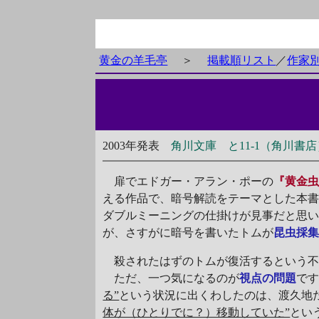
黄金の羊毛亭
＞
掲載順リスト
／
作家
2003年発表
角川文庫 と11-1（角川書店
扉でエドガー・アラン・ポーの
『黄金
える作品で、暗号解読をテーマとした本
ダブルミーニングの仕掛けが見事だと思
が、さすがに暗号を書いたトムが
昆虫採
殺されたはずのトムが復活するという不
ただ、一つ気になるのが
視点の問題
で
る”
という状況に出くわしたのは、渡久地
体が（ひとりでに？）移動していた”
とい