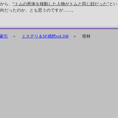
すから、
“トムの死体を移動した人物がトムと同じ顔だった”
とい
趣向だったのか、とも思うのですが……。
索引
＞
ミステリ＆SF感想vol.108
＞
密林