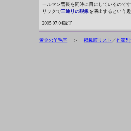
ールマン曹長を同時に目にしているので
リックで
三通りの現象
を演出するという
2005.07.04読了
黄金の羊毛亭
＞
掲載順リスト
／
作家別