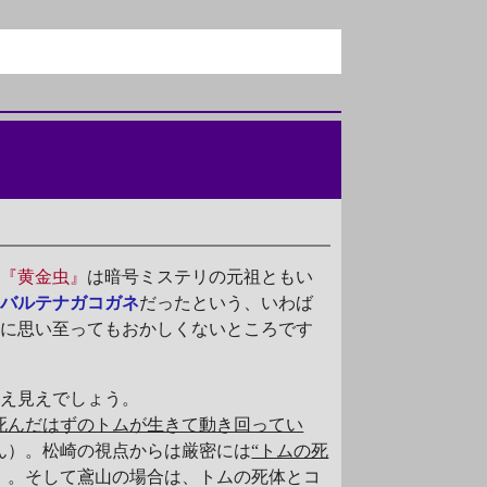
、
『黄金虫』
は暗号ミステリの元祖ともい
ンバルテナガコガネ
だったという、いわば
ネに思い至ってもおかしくないところです
え見えでしょう。
死んだはずのトムが生きて動き回ってい
ん）。松崎の視点からは厳密には
“トムの死
）。そして鳶山の場合は、トムの死体とコ