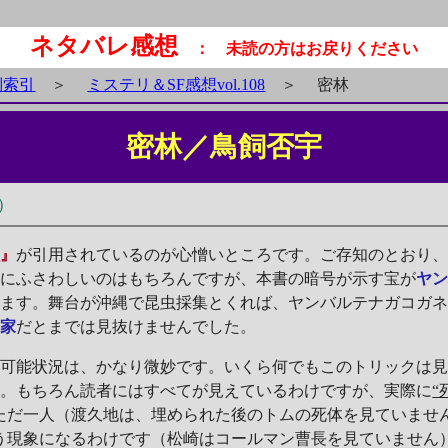
ネタバレ感想
： 未読の方はお戻りください
別索引
＞
ミステリ＆SF感想vol.108
＞
密林
密林／鳥飼否宇
）
虫』
が引用されているのが心憎いところです。ご存知のとおり
書にふさわしいのはもちろんですが、本書の暗号が示す宝が
ヤ
います。舞台が沖縄で昆虫採集とくれば、ヤンバルテナガコガ
集家
だとまでは見抜けませんでした。
可能状況は、かなり微妙です。いくら何でもこのトリックは見
す。もちろん読者にはすべてが見えているわけですが、実際に
“
ただ一人（渡久地は、埋められた後のトムの死体を見ていませ
う現象になるわけです（松崎はコールマン曹長を見ていません