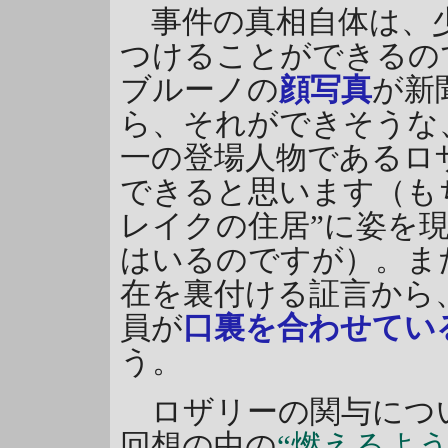
事件の真相自体は、
つけることができるの
ブルーノの
顔写真
が新
ら、それができそうな
一の登場人物であるロ
できると思います（も
レイクの住居”に姿を
はいるのですが）。ま
在を裏付ける証言から
員が
口裏を合わせてい
う。
ロザリーの関与につ
回想の中の
“燃えるよ