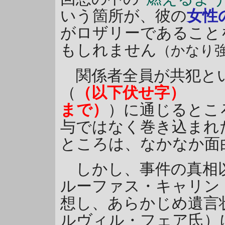
いう箇所が、彼の
女性
がロザリーであること
もしれません
（かなり
関係者全員が共犯とい
（
（以下伏せ字）
『オ
まで）
）に通じるとこ
与ではなく巻き込まれ
ところは、なかなか面
しかし、事件の真相以
ルーファス・キャリン
想し、あらかじめ遺言
ルヴィル・フェア氏）