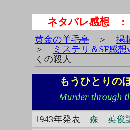
ネタバレ感想
： 
黄金の羊毛亭
＞
掲
＞
ミステリ＆SF感想vo
くの殺人
もうひとりのぼ
Murder through t
1943年発表
森 英俊