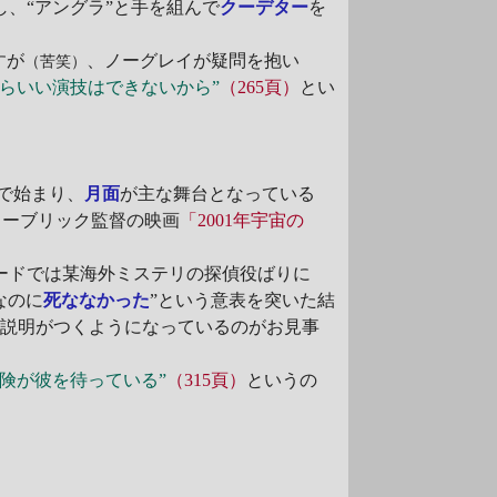
、“アングラ”と手を組んで
クーデター
を
すが
、ノーグレイが疑問を抱い
（苦笑）
たらいい演技はできないから”
（265頁）
とい
で始まり、
月面
が主な舞台となっている
ューブリック監督の映画
「2001年宇宙の
ードでは某海外ミステリの探偵役ばりに
なのに
死ななかった
”という意表を突いた結
に説明がつくようになっているのがお見事
険が彼を待っている”
（315頁）
というの