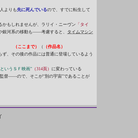
人よりも
先に死んでいる
ので、すでに転生して
るかもしれませんが、ラリイ・ニーヴン
「タイ
や銀河系の移動も――考慮すると、
タイムマシン
オリ教授
（ここまで）
（
（作品名）
「ベナレスへ
らず、その後の作品には普通に登場しているよう
」
というＳＦ映画”
（314頁）
に変わっている
監督――ので、そこが“別の宇宙”であることが
イ