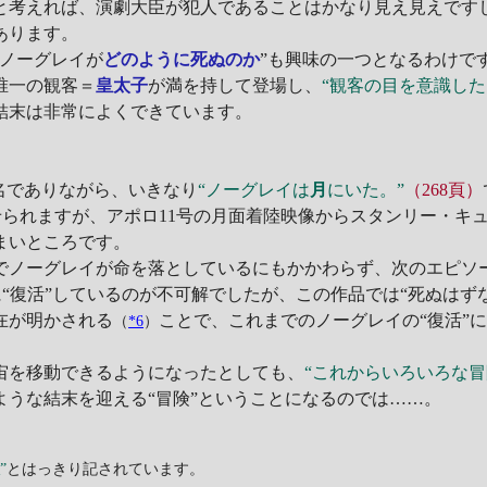
と考えれば、演劇大臣が犯人であることはかなり見え見えですし
あります。
ノーグレイが
どのように死ぬのか
”も興味の一つとなるわけで
唯一の観客＝
皇太子
が満を持して登場し、
“観客の目を意識し
結末は非常によくできています。
名でありながら、いきなり
“ノーグレイは
月
にいた。”
（268頁）
られますが、アポロ11号の月面着陸映像からスタンリー・キ
まいところです。
ノーグレイが命を落としているにもかかわらず、次のエピソ
“復活”しているのが不可解でしたが、この作品では“死ぬはず
在が明かされる
ことで、これまでのノーグレイの“復活”
（
*6
）
を移動できるようになったとしても、
“これからいろいろな冒
ような結末を迎える“冒険”ということになるのでは……。
ぬ
”
とはっきり記されています。