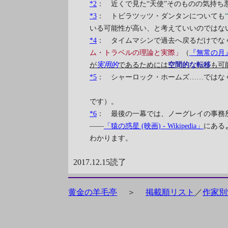
*2
： 近くで見た“天使”そのものの気持ち
*3
： トビラツッツ・ダンタンについても
いる可能性が高い、と考えていいのではな
*4
： タイムマシンで過去へ戻るだけでな
ム・トラベルの理論と実際」
（
『無常の月
が
実用的
であるためには
空間的な転移
も可
*5
： シャーロック・ホームズ……ではな
の道」（『カリブ諸島の手がかり』収録）
です）。
*6
： 最後の一幕では、ノーグレイの事務
――
「猿の惑星 (映画) - Wikipedia」
にある
わかります。
2017.12.15読了
黄金の羊毛亭
＞
掲載順リスト
／
作家別