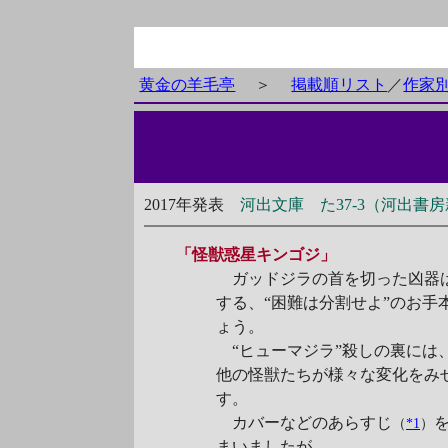
黄金の羊毛亭
＞
掲載順リスト
／
作家
2017年発表
河出文庫 た37-3（河出書
「怪獣惑星キンゴジ」
ガッドジラの首を切った凶器
する、“困難は分割せよ”のお
ょう。
“ヒューマジラ”殺しの裏には
他の怪獣たちが様々な変化をみ
す。
カバーなどのあらすじ
（
*1
）
まいましたが……。