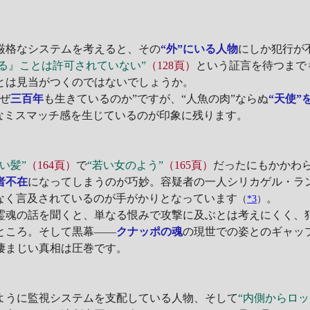
厳格なシステムを考えると、その
“外”にいる人物
にしか犯行が
る』ことは許可されていない”
（128頁）
という証言を待つまで
とは見当がつくのではないでしょうか。
ぜ
三百年
も生きているのか”ですが、“人魚の肉”ならぬ
“天使”
烈なミスマッチ感を生じているのが印象に残ります。
長い髪”
（164頁）
で
“若い女のよう”
（165頁）
だったにもかかわ
者不在
になってしまうのが巧妙。容疑者の一人シリカゲル・ラ
なく言及されているのが手がかりとなっています
。
（
*3
）
魂の話を聞くと、単なる恨みで攻撃に及ぶとは考えにくく、
ところ。そして黒幕――
クナッポの魂
の現世での姿とのギャッ
凄まじい真相は圧巻です。
ように監視システムを支配している人物、そして
“内側からロッ