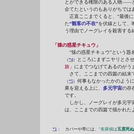
とができる権限のある人物――
企てたというのもありがちでは
正直ここまでくると、“最後に
た
“観客の不在”
を伏線として、
う理由でノーグレイを殺害する
「猿の惑星チキュウ」
“猿の惑星チキュウ”という題
ところにまずニヤリとさせ
（
*4
）
旅」
にまでつなげてあるのがう
さて、ここまでの四篇の結末で
何事もなかったかのように
（
*5
）
果を迎える上に、
多元宇宙
の存
です。
しかし、ノーグレイが多元宇宙
は、ここまでの四篇で描かれた
*1
： カバーや帯には、
“名探偵は
五度死