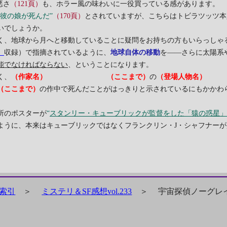
悪さ
（121頁）
も、ホラー風の味わいに一役買っている感があります。
“彼の娘が死んだ”
（170頁）
とされていますが、こちらはトビラツッツ本
いでしょうか。
く、地球から月へと移動していることに疑問をお持ちの方もいらっしゃ
』
収録）で指摘されているように、
地球自体の移動
を――さらに太陽系
能でなければならない
、ということになります。
く、
（作家名）
T.J.ストリブリング
（ここまで）
の
（登場人物名）
ポジ
（ここまで）
の作中で死んだことがはっきりと示されているにもかかわ
所のポスターが
“
スタンリー・キューブリックが監督をした「猿の惑星
ように、本来はキューブリックではなくフランクリン・J・シャフナーが
索引
＞
ミステリ＆SF感想vol.233
＞
宇宙探偵ノーグレ