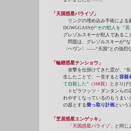
「天国惑星パライゾ」
リングの埋め込み手術による
DGWGGASSが
“その犯人を『見
グレゾルスキーが犯人であるこ
問題は、グレゾルスキーが“な
〈ヘヴン〉――“天国”との強
「輪廻惑星テンショウ」
攻撃を仕掛けてきた霊が、
“
生したことで、一見すると
容疑
て自殺した”
（168頁）
とさりげ
トビラツッツ・ダンタンらの霊
れやすくなっているのもうまい
の器とする
乗っ取り計画
という
「芝居惑星エンゲッキ」
「天国惑星パライゾ」
と同じ