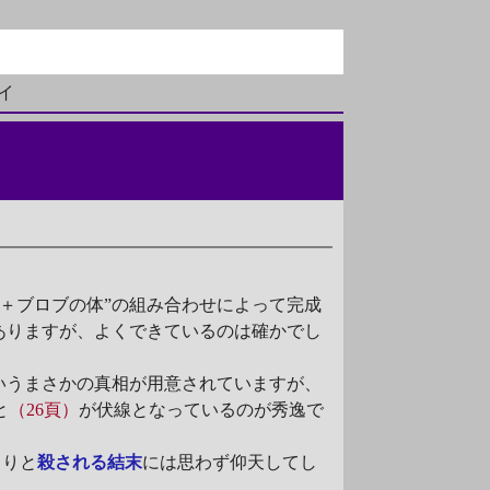
イ
鎌＋ブロブの体”の組み合わせによって完成
ありますが、よくできているのは確かでし
いうまさかの真相が用意されていますが、
と
（26頁）
が伏線となっているのが秀逸で
さりと
殺される結末
には思わず仰天してし