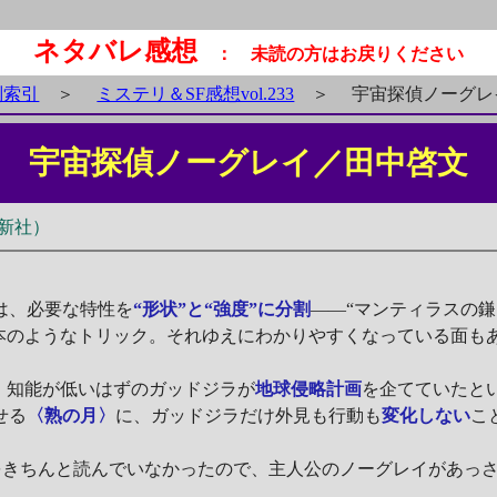
ネタバレ感想
： 未読の方はお戻りください
別索引
＞
ミステリ＆SF感想vol.233
＞
宇宙探偵ノーグレ
宇宙探偵ノーグレイ／田中啓文
房新社）
は、必要な特性を
“形状”と“強度”に分割
――“マンティラスの
手本のようなトリック。それゆえにわかりやすくなっている面も
、知能が低いはずのガッドジラが
地球侵略計画
を企てていたと
せる
〈熟の月〉
に、ガッドジラだけ外見も行動も
変化しない
こ
をきちんと読んでいなかったので、主人公のノーグレイがあっ