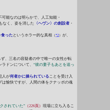
不可能なのは明らかで、人工知能・
もなく、姿を消した
〈ヘヴン〉の創設者
・
を食った
というホラー的な真相
が、
（
*2
）
らず、三名の容疑者の中で唯一の女性が転
ンラドンについて、
“彼の妻子もあとを追っ
犯人が
何者かに操られている
ことを受け入
プは愉快ですが、人間の体をクナッポの魂
クされていた”
（226頁）
現場に立ち入るこ