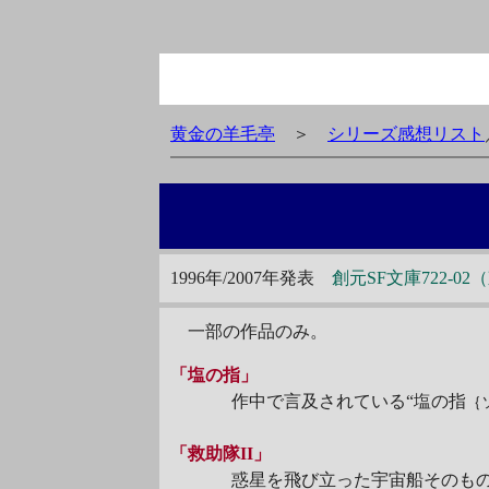
黄金の羊毛亭
＞
シリーズ感想リスト
1996年/2007年発表
創元SF文庫722-0
一部の作品のみ。
「塩の指」
作中で言及されている“塩の指
｛
「救助隊II」
惑星を飛び立った宇宙船そのもの