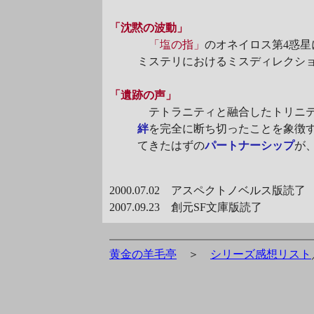
「沈黙の波動」
「塩の指」
のオネイロス第4惑星
ミステリにおけるミスディレクシ
「遺跡の声」
テトラニティと融合したトリニテ
絆
を完全に断ち切ったことを象徴
てきたはずの
パートナーシップ
が
2000.07.02 アスペクトノベルス版読了
2007.09.23 創元SF文庫版読了
黄金の羊毛亭
＞
シリーズ感想リスト