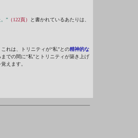
。”
（122頁）
と書かれているあたりは、
これは、トリニティが“私”との
精神的な
までの間に“私”とトリニティが築き上げ
を覚えます。