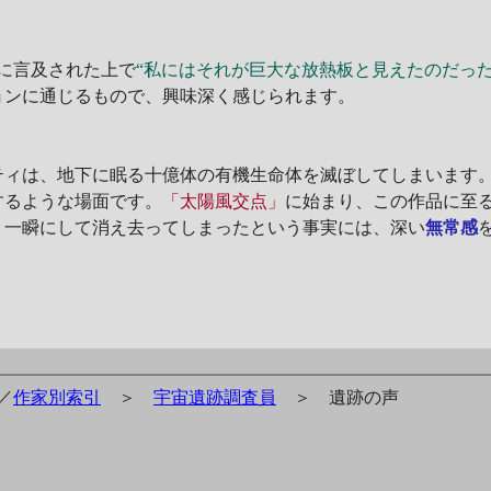
に言及された上で
“私にはそれが巨大な放熱板と見えたのだった
ョンに通じるもので、興味深く感じられます。
ィは、地下に眠る十億体の有機生命体を滅ぼしてしまいます。
するような場面です。
「太陽風交点」
に始まり、この作品に至る
、一瞬にして消え去ってしまったという事実には、深い
無常感
／
作家別索引
＞
宇宙遺跡調査員
＞ 遺跡の声