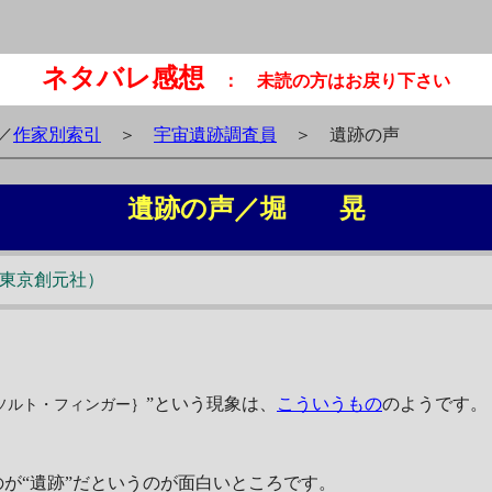
ネタバレ感想
： 未読の方はお戻り下さい
／
作家別索引
＞
宇宙遺跡調査員
＞ 遺跡の声
遺跡の声／堀 晃
2（東京創元社）
”という現象は、
こういうもの
のようです。
ソルト・フィンガー｝
が“遺跡”だというのが面白いところです。