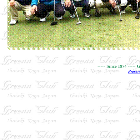
----- Since 1974 -----
Presen