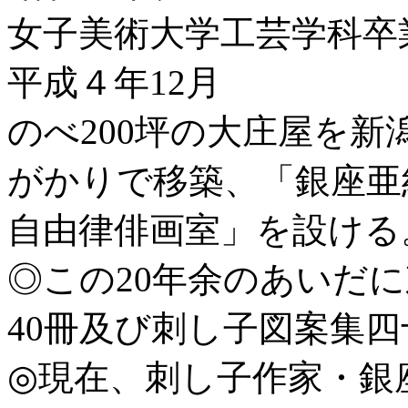
女子美術大学工芸学科卒
平成４年12月
のべ200坪の大庄屋を
がかりで移築、「銀座亜
自由律俳画室」を設ける
◎この20年余のあいだ
40冊及び刺し子図案集
◎現在、刺し子作家・銀