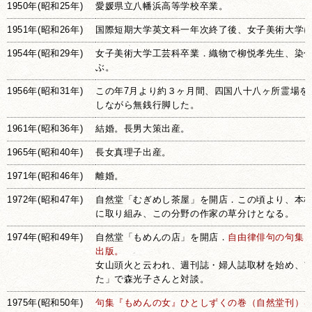
1950年(昭和25年)
愛媛県立八幡浜高等学校卒業。
1951年(昭和26年)
国際短期大学英文科一年次終了後、女子美術大学
1954年(昭和29年)
女子美術大学工芸科卒業．織物で柳悦孝先生、染
ぶ。
1956年(昭和31年)
この年7月より約３ヶ月間、四国八十八ヶ所霊場を
しながら無銭行脚した。
1961年(昭和36年)
結婚。長男大策出産。
1965年(昭和40年)
長女真理子出産。
1971年(昭和46年)
離婚。
1972年(昭和47年)
自然堂「むぎめし茶屋」を開店．この頃より、本
に取り組み、この分野の作家の草分けとなる。
1974年(昭和49年)
自然堂「もめんの店」を開店．
自由律俳句の句集
出版。
女山頭火と云われ、週刊誌・婦人誌取材を始め、
た」で森光子さんと対談。
1975年(昭和50年)
句集『もめんの女』ひとしずくの巻（自然堂刊）