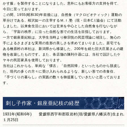
かす服」を製作することになりました。意外にもお客様方の支持を得て、
今日に至っております。
この間、1955(昭和30)年前後には、自然食（マクロビオティック）運動の
草分けである、桜沢如一の主宰するＭ.Ｉ.塾（現・日本C.I.協会）にて活動
しました。以来食生活においては玄米を中心とした自然食を行ないなが
ら、「宇宙の秩序」に沿った自然な形での生活を目指しております。
一方で銀座亜紀枝は、大学生当時より柳宗悦の民芸理論に傾注し、無心の
手によるさまざまな実用の造形の美しさを求めてまいりました。居宅でも
ある檜原村の本社は、新潟県から移築した、200年を経た旧大庄屋さんの建
物を改築したものです。また、各店舗の陳列什器には、当社で設計したケ
ヤキの民芸家具を使用しております。
当社はこれからも、単純な「懐古」「自然回帰」といったものから脱皮し
た、現代の多くの方々に受け入れられるような、新しい形での衣食住、
『手づくりの暮らし』の実践の数々を御提案していきたいと思っておりま
す。
刺し子作家・銀座亜紀枝の経歴
1931年(昭和6年)
愛媛県西宇和郡双岩村(現/愛媛県八幡浜市)生まれ
１月25日