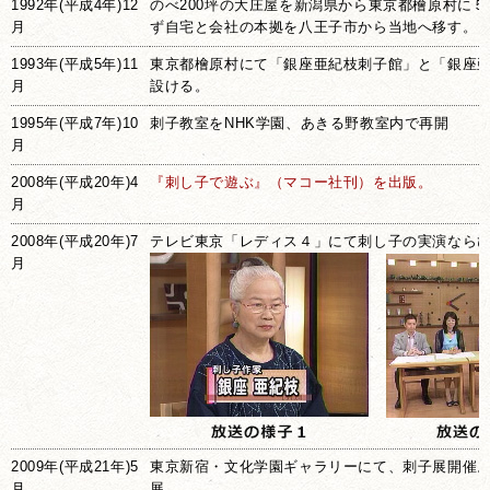
1992年(平成4年)12
のべ200坪の大庄屋を新潟県から東京都檜原村に
月
ず自宅と会社の本拠を八王子市から当地へ移す。
1993年(平成5年)11
東京都檜原村にて「銀座亜紀枝刺子館」と「銀座
月
設ける。
1995年(平成7年)10
刺子教室をNHK学園、あきる野教室内で再開
月
2008年(平成20年)4
『刺し子で遊ぶ』（マコー社刊）を出版。
月
2008年(平成20年)7
テレビ東京「レディス４」にて刺し子の実演なら
月
2009年(平成21年)5
東京新宿・文化学園ギャラリーにて、刺子展開催。
月
展。