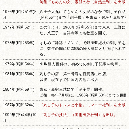
句集『もめんの女』素肌の巻（自然堂刊）を出版
1976年(昭和51年)8
八王子大丸にてもめんの女展のなかで刺し子作品を紹
月
(昭和56年)まで「刺子展」を東京・銀座と赤坂で計
1977年(昭和52年)
この年より、1980年(昭和55年)まで東京・上野
た、八王子、吉祥寺等でも教室を開く。
1978年(昭和53年)
はじめて雑誌「ノンノ」で銀座亜紀枝の刺し子を
に、数年の間に約20誌の婦人誌にとりあげられて
る。
1979年(昭和54年)
NHK婦人百科の、初めての刺し子記事を執筆。
1981年(昭和56年)
刺し子の店・第一号店を百貨店に出店。
以後、現在までに国内各地に出店。
1984年(昭和59年)
東京・新宿三越にて「刺子展」開催。
以後、毎年7月頃に、1988年(昭和63年)まで５回
1987年(昭和62年)
『刺し子のドレスと小物』（マコー社刊）を出版
1992年(平成4年)10
『刺し子の技法』（美術出版社刊）を出版。
月