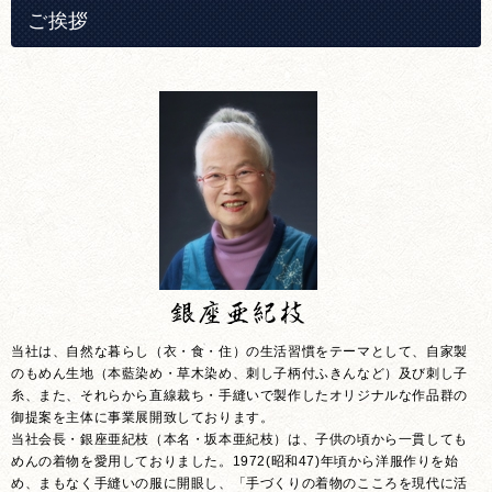
ご挨拶
当社は、自然な暮らし（衣・食・住）の生活習慣をテーマとして、自家製
のもめん生地（本藍染め・草木染め、刺し子柄付ふきんなど）及び刺し子
糸、また、それらから直線裁ち・手縫いで製作したオリジナルな作品群の
御提案を主体に事業展開致しております。
当社会長・銀座亜紀枝（本名・坂本亜紀枝）は、子供の頃から一貫しても
めんの着物を愛用しておりました。1972(昭和47)年頃から洋服作りを始
め、まもなく手縫いの服に開眼し、「手づくりの着物のこころを現代に活