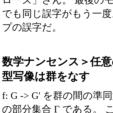
でも同じ誤字がもう一度
プの誤字だ。
数学ナンセンス＞任意
型写像は群をなす
f: G -> G' を群の間の
の部分集合 Γ である。 