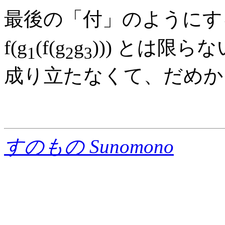
最後の「付」のようにすると
f(g
(f(g
g
))) とは限
1
2
3
成り立たなくて、だめか
すのもの Sunomono