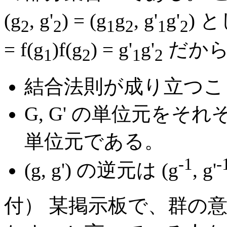
(g
, g'
) = (g
g
, g'
g'
) 
2
2
1
2
1
2
= f(g
)f(g
) = g'
g'
だから
1
2
1
2
結合法則が成り立つこ
G, G' の単位元をそれぞれ 
単位元である。
-1
-
(g, g') の逆元は (g
, g'
付） 某掲示板で、群の