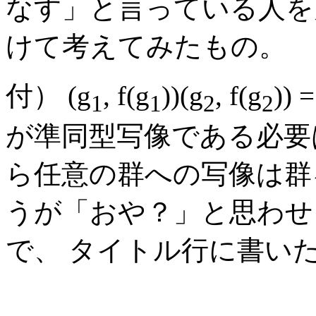
なす」と言っている人を
けて考えてみたもの。
付） (g
, f(g
))(g
, f(g
)) =
1
1
2
2
が準同型写像である必要
ら任意の群への写像は群
うが「おや？」と思わせ
で、 タイトル行に書い