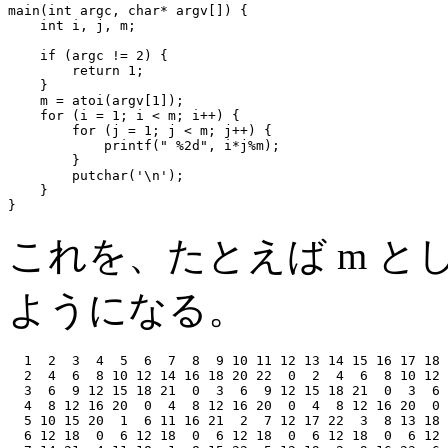
main(int argc, char* argv[]) {

    int i, j, m;

    if (argc != 2) {

        return 1;

    }

    m = atoi(argv[1]);

    for (i = 1; i < m; i++) {

        for (j = 1; j < m; j++) {

            printf(" %2d", i*j%m);

        }

        putchar('\n');

    }

これを、たとえば m とし
ようになる。
  1  2  3  4  5  6  7  8  9 10 11 12 13 14 15 16 17 18 
  2  4  6  8 10 12 14 16 18 20 22  0  2  4  6  8 10 12 
  3  6  9 12 15 18 21  0  3  6  9 12 15 18 21  0  3  6 
  4  8 12 16 20  0  4  8 12 16 20  0  4  8 12 16 20  0 
  5 10 15 20  1  6 11 16 21  2  7 12 17 22  3  8 13 18 
  6 12 18  0  6 12 18  0  6 12 18  0  6 12 18  0  6 12 