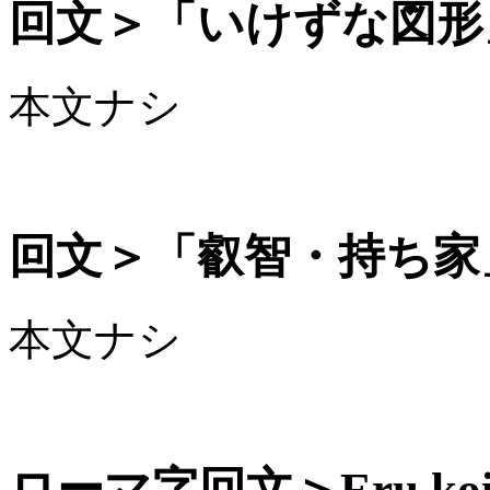
回文＞「いけずな図形
本文ナシ
回文＞「叡智・持ち家
本文ナシ
ローマ字回文＞Eru koin