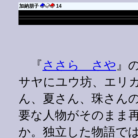
加納朋子
14
『
ささら さや
』
サヤにユウ坊、エリ
ん、夏さん、珠さん
要な人物がそのまま
か。独立した物語で