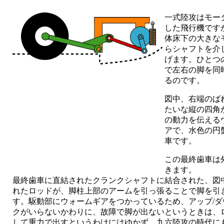
一式陸攻はモー
した飛行機です
体床下の大きな
らシャフトを介
げます。ひとつ
で左右の脚を同
るのです。
図中、右端のば
たいな縦の四角
の動力を伝える
アで、水色の円
車です。
この最終歯車は
きます。
最終歯車に直結されたクランクシャフトに結合された、図
れたロッドが、脚柱上部のアームを引っ張ることで脚を引
す。駆動部にウォームギアをつかっているため、アップ/ダ
クがいらないかわりに、故障で脚が出ないというときは、
して重力で出すというわけにはゆかず、九六陸攻の時代に