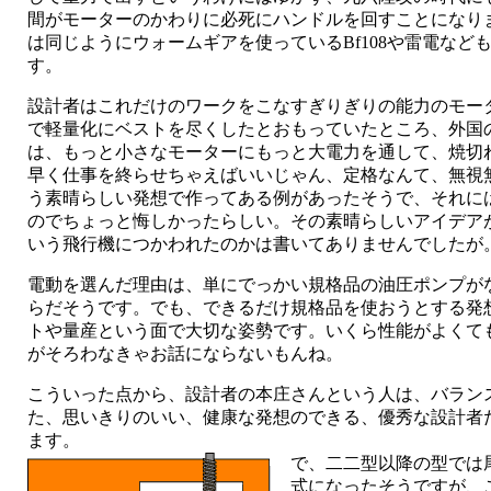
間がモーターのかわりに必死にハンドルを回すことになり
は同じようにウォームギアを使っているBf108や雷電など
す。
設計者はこれだけのワークをこなすぎりぎりの能力のモー
で軽量化にベストを尽くしたとおもっていたところ、外国
は、もっと小さなモーターにもっと大電力を通して、焼切
早く仕事を終らせちゃえばいいじゃん、定格なんて、無視
う素晴らしい発想で作ってある例があったそうで、それに
のでちょっと悔しかったらしい。その素晴らしいアイデア
いう飛行機につかわれたのかは書いてありませんでしたが
電動を選んだ理由は、単にでっかい規格品の油圧ポンプが
らだそうです。でも、できるだけ規格品を使おうとする発
トや量産という面で大切な姿勢です。いくら性能がよくて
がそろわなきゃお話にならないもんね。
こういった点から、設計者の本庄さんという人は、バラン
た、思いきりのいい、健康な発想のできる、優秀な設計者
ます。
で、二二型以降の型では
式になったそうですが、