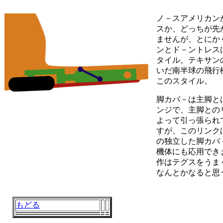
ノ－スアメリカン
スか、どっちが先
ませんが、とにか
ンとド－ントレス
タイル。テキサン
いだ南半球の飛行
このスタイル。
脚カバ－は主脚と
ンジで、主脚との
よって引っ張られ
すが、このリンク
の独立した脚カバ
機体にも応用でき
作はテグスをうま
なんとかなると思
もどる