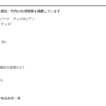
sique,朝位、竹内の出演情報を掲載しています
ジーク チェロ&ピアノ
・チェロ”
：30）
区中原西3-2-7
ろ
伴奏組曲第一番
ー