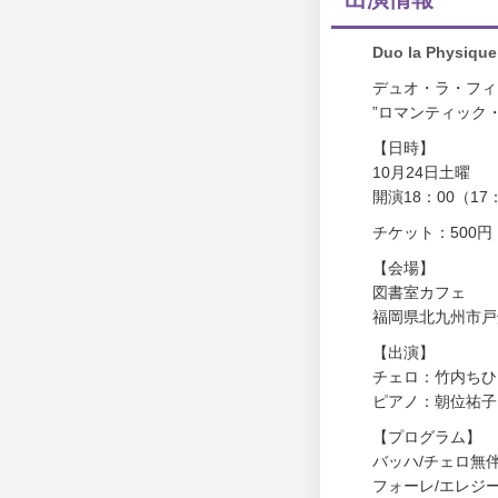
Duo la Phy
デュオ・ラ・フィ
”ロマンティック
【日時】
10月24日土曜
開演18：00（17
チケット：500円
【会場】
図書室カフェ
福岡県北九州市戸畑
【出演】
チェロ：竹内ちひ
ピアノ：朝位祐子
【プログラム】
バッハ/チェロ無
フォーレ/エレジ