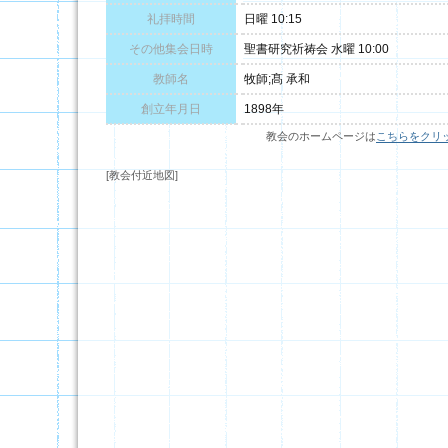
礼拝時間
日曜 10:15
その他集会日時
聖書研究祈祷会 水曜 10:00
教師名
牧師;髙 承和
創立年月日
1898年
教会のホームページは
こちらをクリ
[教会付近地図]