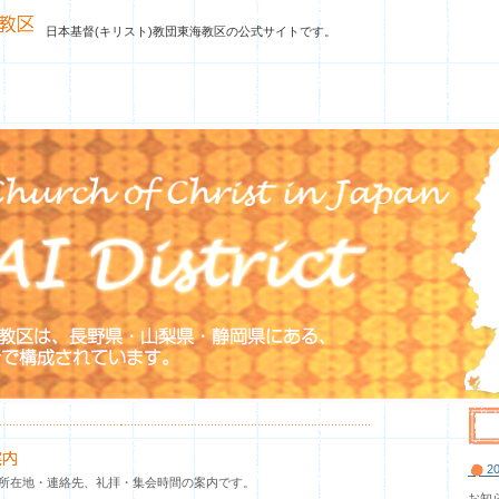
日本基督(キリスト)教団東海教区の公式サイトです。
20
所在地・連絡先、礼拝・集会時間の案内です。
お知