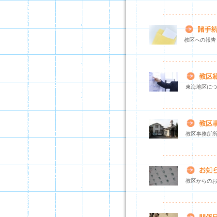
教区への報告
東海地区に
教区事務所
教区からの