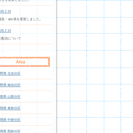
26.2.15
報告・abc表を更新しました。
26.2.15
の配信について
野県 北信分区
野県 南信分区
梨県 山梨分区
岡県 東静分区
岡県 中静分区
岡県 西静分区