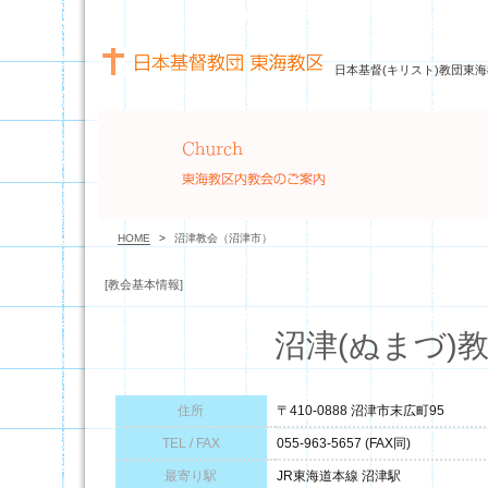
日本基督(キリスト)教団東海
HOME
>
沼津教会（沼津市）
[教会基本情報]
沼津(ぬまづ)
住所
〒410-0888 沼津市末広町95
TEL / FAX
055-963-5657 (FAX同)
最寄り駅
JR東海道本線 沼津駅