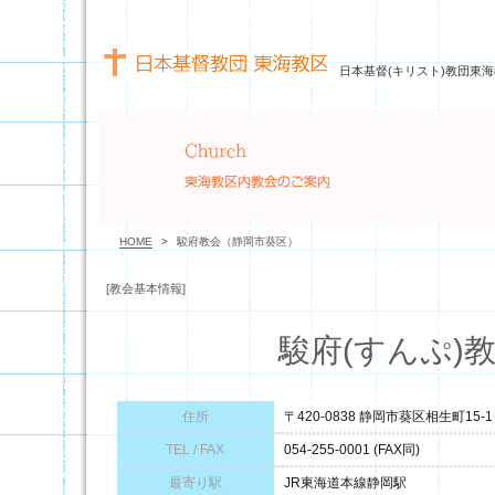
日本基督(キリスト)教団東海
HOME
>
駿府教会（静岡市葵区）
[教会基本情報]
駿府(すんぷ)
住所
〒420-0838 静岡市葵区相生町15-1
TEL / FAX
054-255-0001 (FAX同)
最寄り駅
JR東海道本線静岡駅