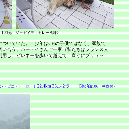
ャガイモ：カレー風味》
についていた。 少年はCHの子供ではなく、家族で
言い合う。ハーデイさんご一家《私たちはフランス人
利用し、ピレネーを歩いて越えて、直ぐにブリュッ
22.4
km 33,142歩
Gite泊
ン・ピエ・ド・ポー）
(10€：朝食付）