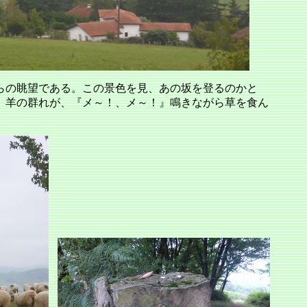
らの眺望である。この景色を見、あの坂を登るのかと
、羊の群れが、『メ～！、メ～！』鳴きながら草を食ん