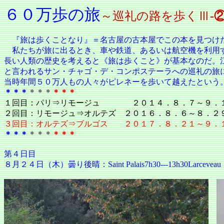
６０万歩の旅
～巡礼の路を歩くⅢ
-
『旅は歩くことなり』＝名古屋の古本屋でこの本を見つけ
私たちが旅に出るとき、車や鉄道、あるいは航空機を利用
長い人類の歴史を考えると《旅は歩くこと》が基本なのだ。
と言われるサン・チャゴ・デ・コンポステーラへの巡礼の旅
当時年間５０万人もの人々がピレネーを歩いて越えたという
＊＊＊
＊＊＊
＊＊＊
１回目：パリ⇒リモージュ ２０１４．８．７～９
２回目：リモージュ⇒オルテズ ２０１６．８．６～８．２
３回目：オルテズ⇒ブルゴス ２０１７．８．２１～９．
＊＊＊
＊＊＊
＊＊＊
第４日目
８月２４日（木）曇り後晴：
Saint Palais
7h30---13h30Larceveau