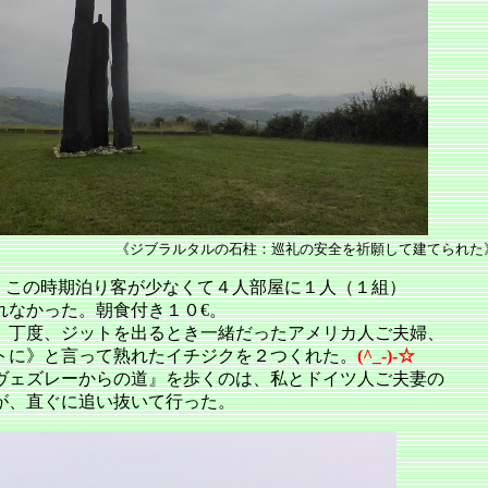
》 《ジブラルタルの石柱：巡礼の安全を祈願して建てられた
、この時期泊り客が少なくて４人部屋に１人（１組）
れなかった。朝食付き１０€。
。丁度、ジットを出るとき一緒だったアメリカ人ご夫婦、
トに》と言って熟れたイチジクを２つくれた。
(^_-)-☆
ヴェズレーからの道』を歩くのは、私とドイツ人ご夫妻の
が、直ぐに追い抜いて行った。