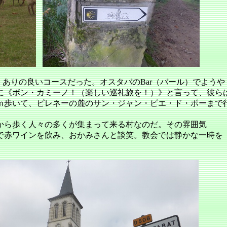
ありの良いコースだった。オスタバのBar（バール）でようや
に《ボン・カミーノ！（楽しい巡礼旅を！）》と言って、彼ら
ｍ歩いて、ピレネーの麓のサン・ジャン・ピエ・ド・ポーまで
から歩く人々の多くが集まって来る村なのだ。その雰囲気
で赤ワインを飲み、おかみさんと談笑。教会では静かな一時を