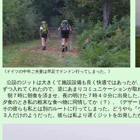
《ドイツの中年ご夫妻は早足でドンドン行ってしまった。
公設のジットは大きくて施設設備も良く快適ではあったが
ずつ入れてくれたので、逆にあまりコミュニケーションが取
朝７時に朝食を済ませ、夜の明けた７時４０分に出発した
夕食のとき私の粗末な食べ物に同情してか（？）、《デザー
その彼らも私とは別のルートに行ってしまった。どうやら『
３人だけのようだった。彼らは私より遅くジットを出発した