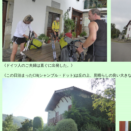
《ドイツ人のご夫婦は直ぐに出発した。》
《この日泊まったCH(シャンブル・ドット)は丘の上、見晴らしの良い大き