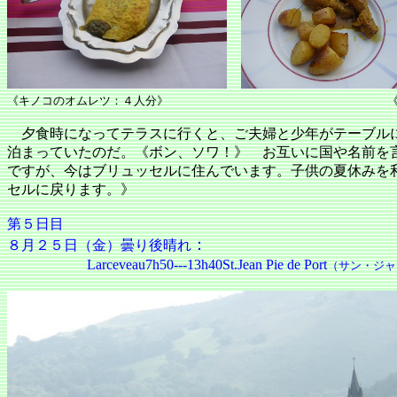
《キノコのオムレツ：４人分》 《手羽元、ジ
夕食時になってテラスに行くと、ご夫婦と少年がテーブル
泊まっていたのだ。《ボン、ソワ！》 お互いに国や名前を
ですが、今はブリュッセルに住んでいます。子供の夏休みを
セルに戻ります。》
第５日目
：
８月２５日（金）曇り後晴れ
Larceveau7h50---13h40St.Jean Pie de Port
（サン・ジャ