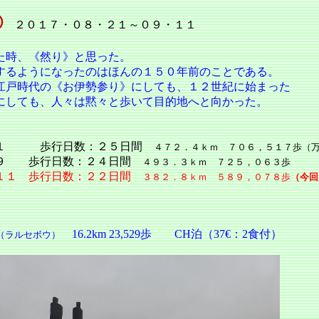
②
２０１７・０８・２１～０９・１１
た時、《然り》と思った。
するようになったのはほんの１５０年前のことである。
江戸時代の《お伊勢参り》にしても、１２世紀に始まった
にしても、人々は黙々と歩いて目的地へと向かった。
。
．１ 歩行日数：２５日間
４７２．４ｋｍ ７０６，５１７歩（
９
歩行日数：２４日間
４９３．３ｋｍ ７２５，０６３歩
１１ 歩行日数：２２日間
３８２．８ｋｍ ５８９，０７８歩
（今回
16.2km 23,529歩 CH泊（37€：2食付）
（ラルセボウ）