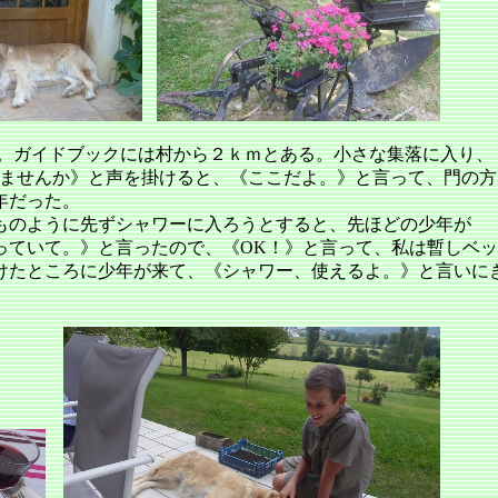
う。ガイドブックには村から２ｋｍとある。小さな集落に入り、
りませんか》と声を掛けると、《ここだよ。》と言って、門の方
年だった。
ものように先ずシャワーに入ろうとすると、先ほどの少年が
っていて。》と言ったので、《OK！》と言って、私は暫しベ
けたところに少年が来て、《シャワー、使えるよ。》と言いに