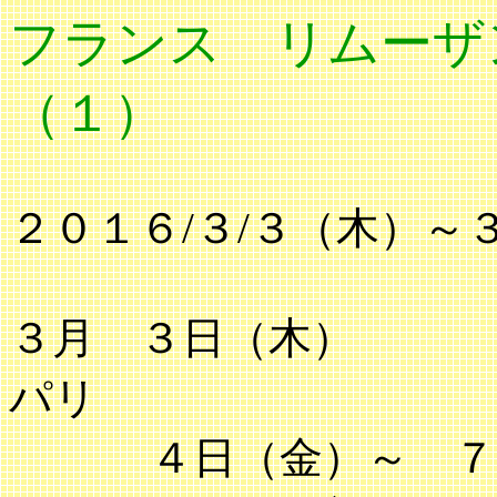
フランス リムーザ
（１）
２０１６/３/３（木）～
３月 ３日（
パリ
４日（金）～ ７