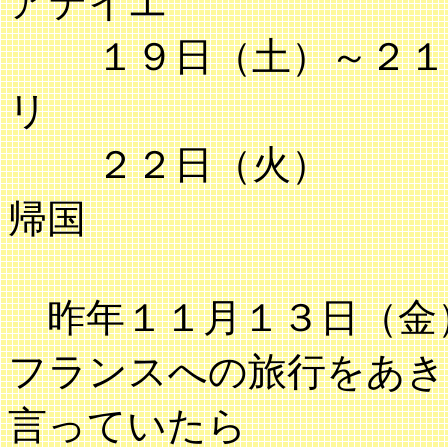
アテイエ
１９日（土）～２１
リ
２２
帰国
昨年１１月１３日（金
フランスへの旅行をあき
言っていたら