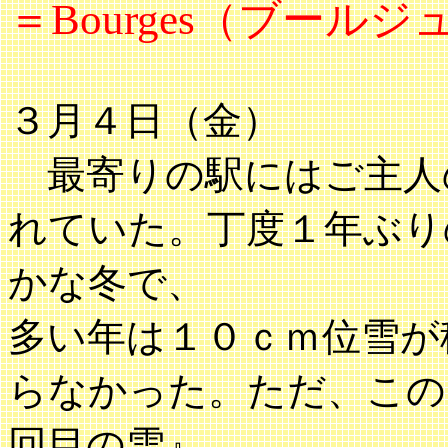
＝Bourges（ブール
３月４日（金）
最寄りの駅にはご主人
れていた。丁度１年ぶり
かな冬で、
多い年は１０ｃｍ位雪が
らなかった。ただ、この
回目の雪』