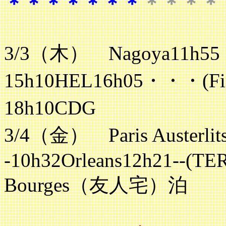
＊＊＊＊＊＊＊
＊＊＊＊
3/3（木） Nagoya11h5
15h10HEL16h05・・・(F
18h10CD
3/4（金） Paris Austerlits
-10h32Orleans12h21--
Bourges（友人宅）泊