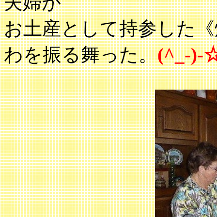
夫婦が
お土産として持参した《
わを振る舞った。
(^_-)-