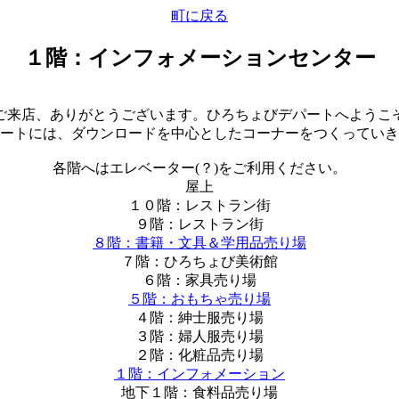
町に戻る
１階：インフォメーションセンター
来店、ありがとうございます。ひろちょびデパートへようこ
ートには、ダウンロードを中心としたコーナーをつくっていき
各階へはエレベーター(？)をご利用ください。
屋上
１０階：レストラン街
９階：レストラン街
８階：書籍・文具＆学用品売り場
７階：ひろちょび美術館
６階：家具売り場
５階：おもちゃ売り場
４階：紳士服売り場
３階：婦人服売り場
２階：化粧品売り場
１階：インフォメーション
地下１階：食料品売り場