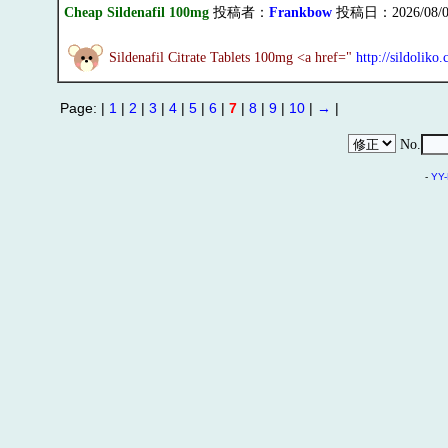
Cheap Sildenafil 100mg
投稿者：
Frankbow
投稿日：2026/08/09
Sildenafil Citrate Tablets 100mg <a href="
http://sildoliko
Page: |
1
|
2
|
3
|
4
|
5
|
6
|
7
|
8
|
9
|
10
|
→
|
No.
-
YY