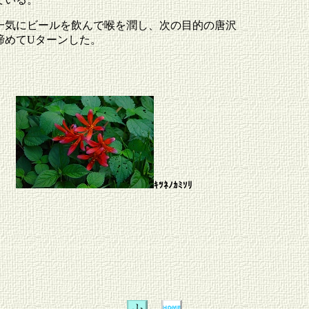
一気にビールを飲んで喉を潤し、次の目的の唐沢
諦めてUターンした。
ｷﾂﾈﾉｶﾐｿﾘ