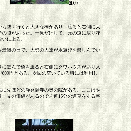
登り3
から暫く行くと大きな橋があり、渡ると右側に大
子の陵があった。一見だけして、元の道に戻り花
沿いに上る。
み最後の日で、大勢の人達が水遊びを楽しんでい
りに進んで橋を渡ると右側にクワハウスがあり入
が800円とある。次回の空いている時には利用し
。
先に先ほどの浄発願寺の奥の院がある。ここはや
り一見の価値があるので片道15分の道草をする事
た。