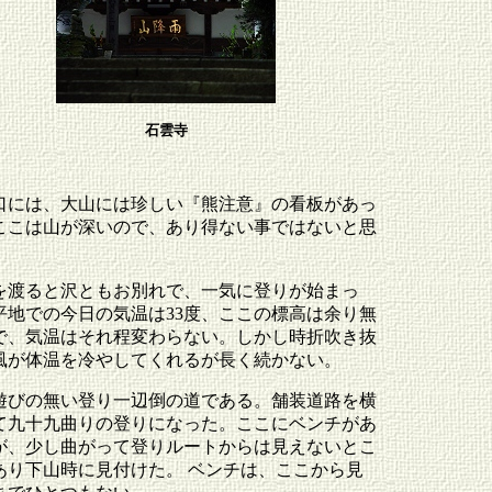
石雲寺
口には、大山には珍しい『熊注意』の看板があっ
ここは山が深いので、あり得ない事ではないと思
。
を渡ると沢ともお別れで、一気に登りが始まっ
平地での今日の気温は33度、ここの標高は余り無
で、気温はそれ程変わらない。しかし時折吹き抜
風が体温を冷やしてくれるが長く続かない。
遊びの無い登り一辺倒の道である。舗装道路を横
て九十九曲りの登りになった。ここにベンチがあ
が、少し曲がって登りルートからは見えないとこ
あり下山時に見付けた。 ベンチは、ここから見