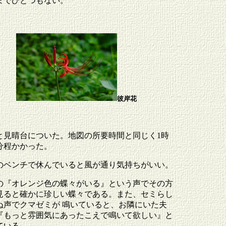
までひとつもない。
彼岸花
と見晴台についた。地図の所要時間と同じく1時
0分程かかった。
のベンチで休んでいると風が通り気持ちがいい。
の『オレンジ色の蝶々がいる』という声でその方
見ると確かに珍しい蝶々である。また、セミらし
ぬ声でクマゼミが 鳴いていると、お隣にいた夫
『もっと雰囲気にあったこえで鳴いて欲しい』と
ている。