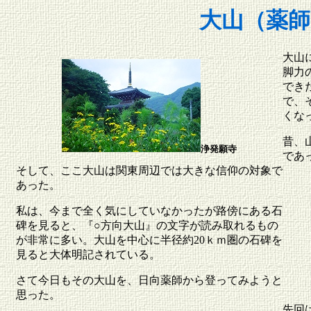
大山（薬師
大山
脚力
でき
で、
くなっ
昔、
浄発願寺
であ
そして、ここ大山は関東周辺では大きな信仰の対象で
あった。
私は、今まで全く気にしていなかったが路傍にある石
碑を見ると、『○方向大山』の文字が読み取れるもの
が非常に多い。大山を中心に半径約20ｋｍ圏の石碑を
見ると大体明記されている。
さて今日もその大山を、日向薬師から登ってみようと
思った。
先回