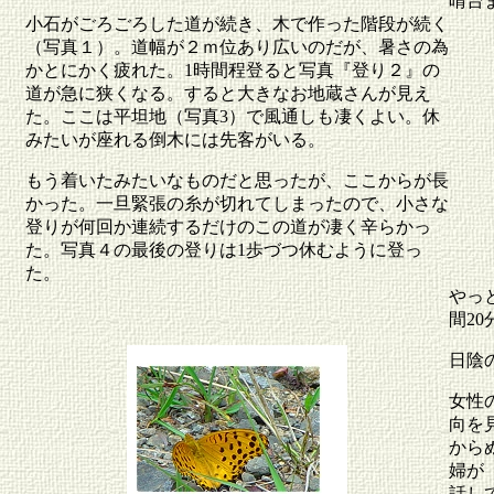
晴台
小石がごろごろした道が続き、木で作った階段が続く
（写真１）。道幅が２ｍ位あり広いのだが、暑さの為
かとにかく疲れた。1時間程登ると写真『登り２』の
道が急に狭くなる。すると大きなお地蔵さんが見え
た。ここは平坦地（写真3）で風通しも凄くよい。休
みたいが座れる倒木には先客がいる。
もう着いたみたいなものだと思ったが、ここからが長
かった。一旦緊張の糸が切れてしまったので、小さな
登りが何回か連続するだけのこの道が凄く辛らかっ
た。写真４の最後の登りは1歩づつ休むように登っ
た。
やっ
間2
日陰
女性
向を
から
婦が
話し