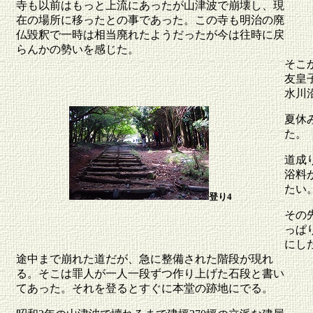
寺も以前はもっと上流にあったが山津波で崩壊し、現
在の場所に移ったとの事であった。この寺も明治の廃
仏毀釈で一時は相当廃れたようだったが今は往時に戻
らんかの勢いを感じた。
そこ
友皇
水川
夏休
た。
道成
浴料
たい
登り4
その
っぱ
にし
途中まで崩れた道だが、急に整備された階段が現れ
る。そこは罪人が一人一段ずつ作り上げた石段と書い
てあった。それを登るとすぐに本堂の跡地にでる。