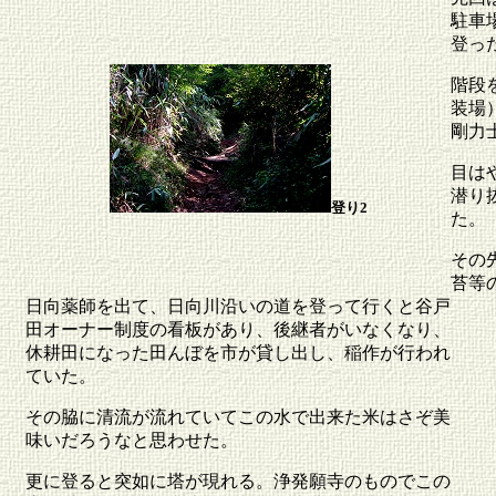
駐車
登っ
階段
装場
剛力
目は
潜り
登り2
た。
その
苔等
日向薬師を出て、日向川沿いの道を登って行くと谷戸
田オーナー制度の看板があり、後継者がいなくなり、
休耕田になった田んぼを市が貸し出し、稲作が行われ
ていた。
その脇に清流が流れていてこの水で出来た米はさぞ美
味いだろうなと思わせた。
更に登ると突如に塔が現れる。浄発願寺のものでこの