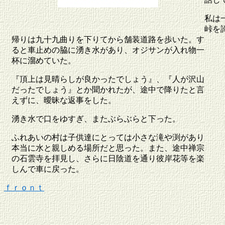
私は
峠を
帰りは九十九曲りを下りてから舗装道路を歩いた。す
ると車止めの脇に湧き水があり、オジサンが入れ物一
杯に溜めていた。
『頂上は見晴らしが良かったでしょう』、『人が沢山
だったでしょう』とか聞かれたが、途中で降りたと言
えずに、曖昧な返事をした。
湧き水で口をゆすぎ、またぶらぶらと下った。
ふれあいの村は子供達にとっては小さな滝や渕があり
本当に水と親しめる場所だと思った。また、途中禅宗
の石雲寺を拝見し、さらに日陰道を通り彼岸花等を楽
しんで車に戻った。
ｆｒｏｎｔ