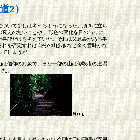
道2）
について少しは考えるようになった。頂きに立ち
の衰えの無いことや 、彩色の変化を目の当りに
た喜びだけを考えていた。それは又意義がある事
それを否定すれば自分の山歩きなど全く意味がな
てしまうが---
山は信仰の対象で、また一部の山は修験者の道場
った。
登り１
は車で本堂まで登ったので今回は日向薬師の専用