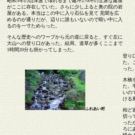
昭和3年の山津波で壊れるまで建坪270坪の立派な建屋
がここに存在していた。さらに少し上ると奥の院の岩
屋がある。本当はこの中に入り石仏を見て 見聞を広
めるのが通りだが、辺りに誰もいないので暗い中に入
るのを一寸ためらった。
そんな歴史へのワープから元の道に戻ると、すぐ左に
大山への登り口があった。結局、道草が多くここまで
1時間20分も掛かってしまった。
登り
た。
った
木橋
た。
いの
ける
ふれあい村
殆ど
切っ
った
ろに