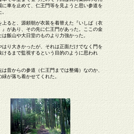
場に車を止めて、仁王門等を見ようと思い参道を
た。
を上ると、源頼朝が衣装を着替えた『いしば（衣
）』があり、その先に仁王門があった。ここの金
士は飯山や大日堂のものより力強かった。
やはり大きかったが、それは正面だけでなく門を
抜けるまで監視するという目的のように思われ
先は昔からの参道（仁王門までは整備）なのか、
の緑が落ち着かせてくれた。