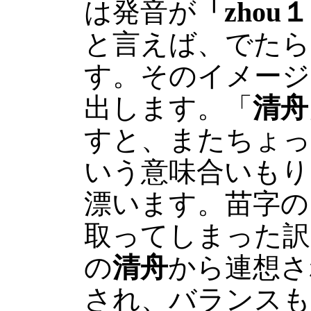
は発音が
「
zhou
と言えば、でたら
す。そのイメージ
出します。「
清舟
すと、またちょっ
いう意味合いもり
漂います。苗字の
取ってしまった訳
の
清舟
から連想さ
され、バランス