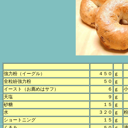
強力粉（イーグル）
４５０
ｇ
全粒紛強力粉
５０
ｇ
イースト（お薦めはサフ）
６
ｇ
天塩
９
ｇ
砂糖
１５
ｇ
水
３２０
ｇ
ショートニング
１５
ｇ
くるみ
５０
ｇ